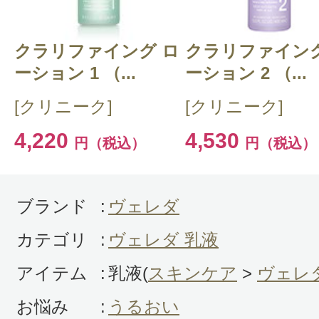
クラリファイング ロ
CT 会員様は、
マイページの「購
クラリファイング
ーション 1 （...
ーション 2 （...
らクチコミ投稿すると1 商品につ
[クリニーク]
[クリニーク]
ントプレゼント！
4,220
4,530
円（税込）
円（税込）
ブランド
:
ヴェレダ
カテゴリ
:
ヴェレダ 乳液
アイテム
:
乳液(
スキンケア
>
ヴェレ
お悩み
:
うるおい