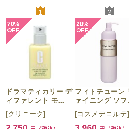
1
2
70
28
%
%
OFF
OFF
ドラマティカリー デ
フィトチューン 
ィファレント モ...
ァイニング ソフ..
[クリニーク]
[コスメデコルテ
2,750
3,960
円（税込）
円（税込）