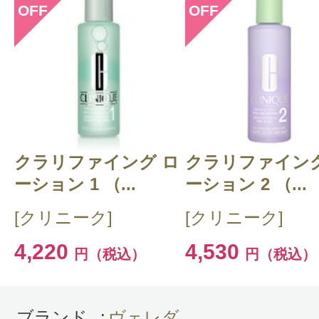
OFF
OFF
このコスメのレビューを書いて
クチコミを投稿する
クラリファイング ロ
CT 会員様は、
マイページの「購
クラリファイング
ーション 1 （...
ーション 2 （...
らクチコミ投稿すると1 商品につ
[クリニーク]
[クリニーク]
ントプレゼント！
4,220
4,530
円（税込）
円（税込）
ブランド
:
ヴェレダ