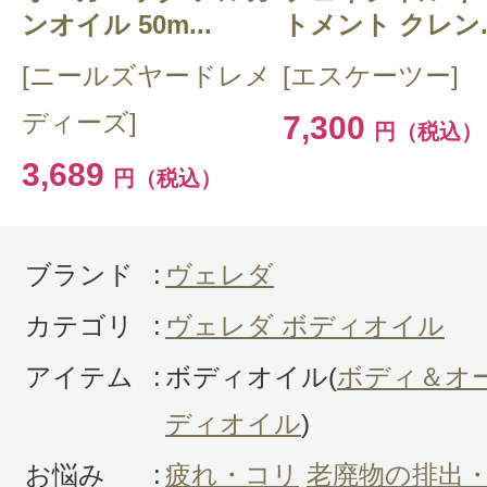
メントール系の香りでむくみが取れ
ンオイル 50m...
トメント クレン..
す。
[ニールズヤードレメ
[エスケーツー]
伸びが良いので、お風呂上がりにリ
ディーズ]
7,300
円（税込）
も兼ねて使用しています。
3,689
円（税込）
ブランド
:
ヴェレダ
カテゴリ
:
ヴェレダ ボディオイル
投稿日：2025年10月2
アイテム
:
ボディオイル(
ボディ＆オ
たこ 様
／60代以上
ディオイル
)
感じた効能：角質ケア(ボディ)/疲れ・
お悩み
:
疲れ・コリ
老廃物の排出