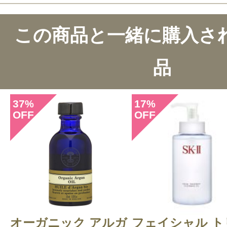
この商品のクチコミ
この商品と一緒に購入さ
75件のレビュー
品
総合評価：
4.6点
37
17
%
%
OFF
OFF
投稿日：2026年05月1
ひまわり 様
／60代以
感じた効能：むくみ・冷え/リラック
購入品：アルニカ マッサージオイル
プ）
オーガニック アルガ
フェイシャル ト