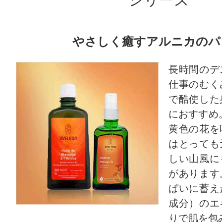
Pauline 様
／60代以上
感じた効能：乾燥(ボディ)/疲れ・コ
やさしく癒すアルニカのパ
コスメ・自然派/ナチュラル化粧品
長時間のデ
購入品：アルニカ マッサージオイル
仕事のむく
長年愛用しています。肩こり、筋肉
で酷使した
におすすめ
療法的ではありますが効果があり、
黄色の花を
ます。もう随分購入しました。
はとっても
しい山風に
があります
ぱいに蓄え
成分）のエ
りで肌を包