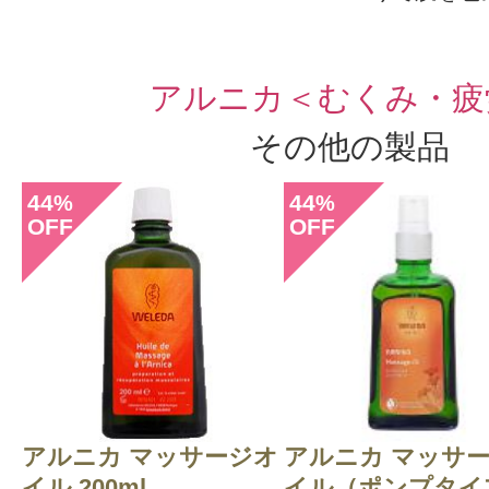
すべての75件のクチコミを見
アルニカ＜むくみ・疲
その他の製品
このコスメのレビューを書いて
44
44
%
%
OFF
OFF
クチコミを投稿する
CT会員様は、
マイページの「購
らクチコミ投稿すると1 商品につき
ントプレゼント！
アルニカ マッサージオ
アルニカ マッサ
イル 200ml
イル（ポンプタイプ.