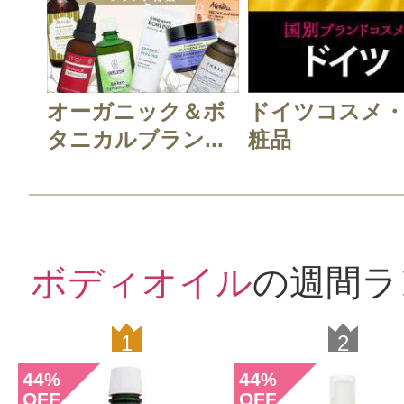
オーガニック＆ボ
ドイツコスメ
タニカルブラン...
粧品
ボディオイル
の週間ラ
1
2
44
44
%
%
OFF
OFF