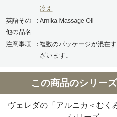
リミング・ボディライン/リラックス
冷え
購入品：アルニカ マッサージオイル
英語その
:
Arnika Massage Oil
ボディマッサージに使っています。
他の品名
果もあるのか、むくみが取れ、汚れ
出ます。保湿効果も高いです。オイ
注意事項
:
複数のパッケージが混在す
使ってマッサージするので、お手頃
ざいます。
す。
この商品のシリーズ
ヴェレダの「アルニカ＜むく
投稿日：2024年04月2
シリーズ