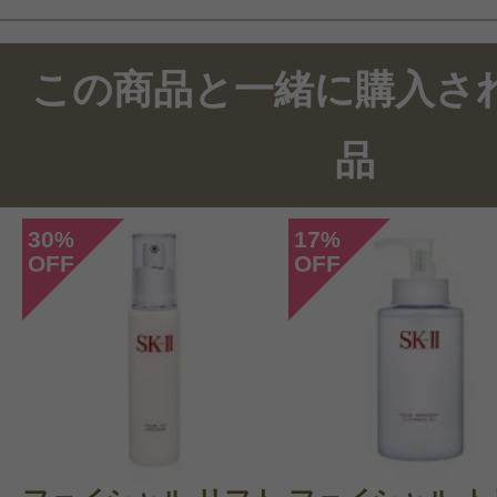
この商品のクチコミ
この商品と一緒に購入さ
67件のレビュー
品
総合評価：
4.5点
30
17
%
%
OFF
OFF
投稿日：2025年10月1
なな 様
／30代前半
感じた効能：毛穴/角質ケア/引き締め
購入品：フェイシャル トリートメン
クレンザー【ミニサイズ】