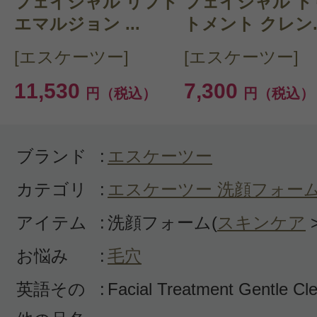
フェイシャル リフト
フェイシャル ト
初めて使用しましたが、泡立ち感が
エマルジョン ...
トメント クレン..
す！
[エスケーツー]
[エスケーツー]
ミニサイズだったのですぐ無くな
11,530
7,300
円（税込）
円（税込）
が…
今度は通常サイズを購入しようかな
ブランド
:
エスケーツー
カテゴリ
:
エスケーツー 洗顔フォー
アイテム
:
洗顔フォーム(
スキンケア
投稿日：2025年03月0
お悩み
:
毛穴
ユキ 様
／50代前半
英語その
:
Facial Treatment Gentle Cl