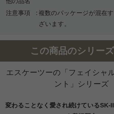
他の品名
感じた効能：毛穴/ニキビ
購入品：フェイシャル トリートメン
注意事項
:
複数のパッケージが混在す
クレンザー
ざいます。
ミニサイズを試してから大きいサイ
した。洗い上がりがとってもしっと
この商品のシリーズ
サッパリとして大好きな洗顔です。
エスケーツーの「フェイシャル
ント」シリーズ
投稿日：2025年03月0
変わることなく愛され続けているSK-I
yuki 様
／50代前半