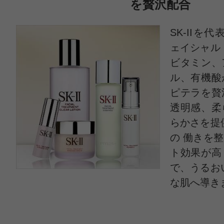
を贅沢配合
感じた効能：毛穴/ニキビ/赤み・赤ら
SK-IIを
購入品：フェイシャル トリートメン
ェイシャル
クレンザー
ビタミン、
ル、有機酸
敏感肌なので最初はミニサイズから
ピテラを贅
がりがしっとりして刺激もなかった
透明感、柔
らかさを提
サイズを購入しました。一本使い終
の 働きを
い変化があれば次回も購入したいと
ト効果が高
で、うるお
な肌へ導き