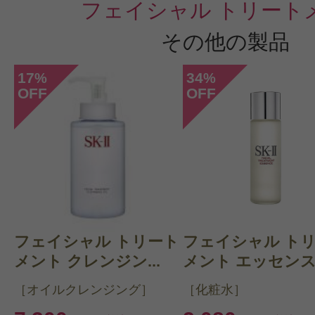
フェイシャル トリート
すべての67件のクチコミを見
その他の製品
17
34
%
%
OFF
OFF
このコスメのレビューを書いて
クチコミを投稿する
CT会員様は、
マイページの「購
フェイシャル トリート
フェイシャル ト
らクチコミ投稿すると1 商品につき
メント クレンジン...
メント エッセンス.
ントプレゼント！
［オイルクレンジング］
［化粧水］