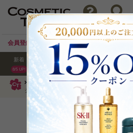
問い合わせ
検索
会員登録後のお買い物でポイントプレゼント！
新着
セール
ランキング
ブラ
8/5 UP!
エスケーツー
洗顔フォーム
フェイ
ジェントル クレンザー【ミニサイズ】20g x3
洗顔３０分後もしっとり
P可