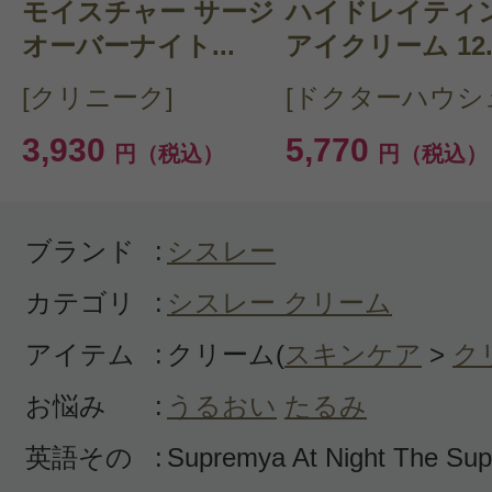
モイスチャー サージ
CT 会員様は、
マイページの「購
ハイドレイティ
オーバーナイト...
アイクリーム 12..
らクチコミ投稿すると1 商品につ
[クリニーク]
[ドクターハウシ
ントプレゼント！
3,930
5,770
円（税込）
円（税込）
ブランド
:
シスレー
カテゴリ
:
シスレー クリーム
アイテム
:
クリーム(
スキンケア
>
ク
お悩み
:
うるおい
たるみ
英語その
:
Supremya At Night The Sup