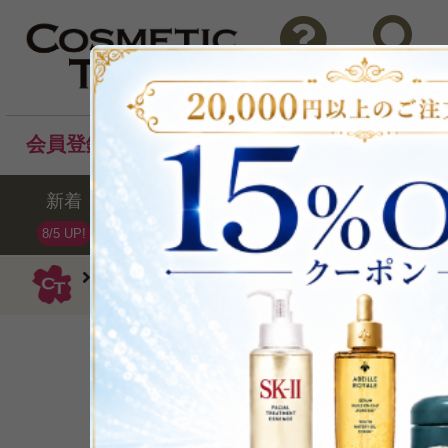
問い合わせ
検索
会員登録後のお買い物でポイントプレゼント！
新着
セール
ランキング
ブラ
8/5 UP!
シスレー
クリーム
スプレミヤ バーム
夜の肌が秘める、美しさ
P可