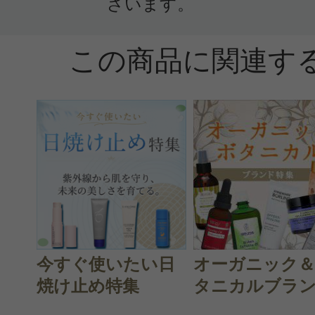
ざいます。
クチコミを投稿する
この商品に関連す
CT会員様は、
マイページの「購
らクチコミ投稿すると1 商品につき
ントプレゼント！
今すぐ使いたい日
オーガニック
焼け止め特集
タニカルブラン.