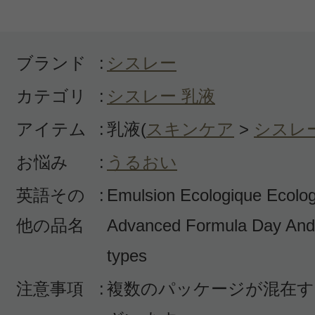
潤いを保てます！化粧下地を乗せて
るし、てかてかもしないので夏の間
うと思います。
ブランド
:
シスレー
カテゴリ
:
シスレー 乳液
役
アイテム
:
乳液(
スキンケア
>
シスレ
お悩み
:
うるおい
英語その
:
Emulsion Ecologique Ecolo
すべての1件のクチコミを見る
他の品名
Advanced Formula Day And N
types
このコスメのレビューを書いて
注意事項
:
複数のパッケージが混在す