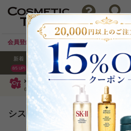
問い合わせ
検索
会員登録後のお買い物でポイントプレゼント！
新着
セール
ランキング
ブラ
8/5 UP!
シスレー
乳液
エコロジカル コムパ
60ml
シスレーのベストセラー美容乳
りにリニューアル