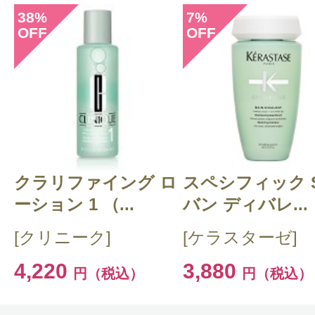
38
7
%
%
OFF
OFF
このコスメのレビューを書いて
クチコミを投稿する
クラリファイング ロ
CT 会員様は、
マイページの「購
スペシフィック 
ーション 1 （...
バン ディバレ...
らクチコミ投稿すると1 商品につ
[クリニーク]
[ケラスターゼ]
ントプレゼント！
4,220
3,880
円（税込）
円（税込）