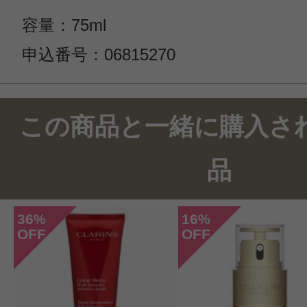
容量：75ml
申込番号：06815270
この商品のクチコミ
この商品と一緒に購入さ
1件のレビュー
品
総合評価：
5点
36
16
%
%
OFF
OFF
投稿日：2022年02月0
sakurako 様
／60代以上