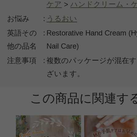
ケア
>
ハンドクリーム・
お悩み
:
うるおい
英語その
:
Restorative Hand Cream (Hy
このコスメのレビューを書いて
他の品名
Nail Care)
クチコミを投稿する
注意事項
:
複数のパッケージが混在す
ざいます。
CT会員様は、
マイページの「購
この商品に関連す
らクチコミ投稿すると1 商品につき
ントプレゼント！