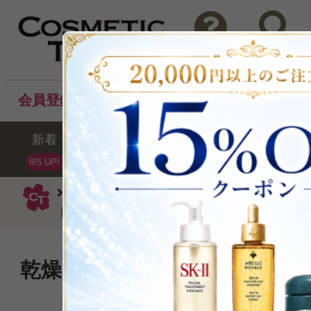
問い合わせ
検索
会員登録後のお買い物でポイントプレゼント！
新着
セール
ランキング
ブラ
8/5 UP!
シスレー
ハンドクリーム・ケア
ク
ド アンド ネイル75ml
乾燥しがちな手肌や爪に潤い
みずみずしく。