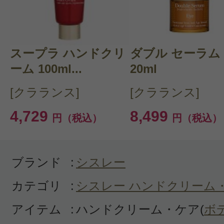
感じた効能：ささくれ・二枚爪
購入品：クレム レパラトリス ハンド
夜寝る前に爪にもしっかり浸透させ
スープラ ハンドクリ
ダブル セーラム
と爪の状態が見違えるほどで、効果
ーム 100ml...
20ml
す。ただ、高価なので、普通のハン
[クラランス]
[クラランス]
ように日中使うのは若干勿体無いか
4,729
8,499
円（税込）
円（税込）
す。
ブランド
:
シスレー
カテゴリ
:
シスレー ハンドクリーム
アイテム
:
ハンドクリーム・ケア(
ボ
すべての1件のクチコミを見る