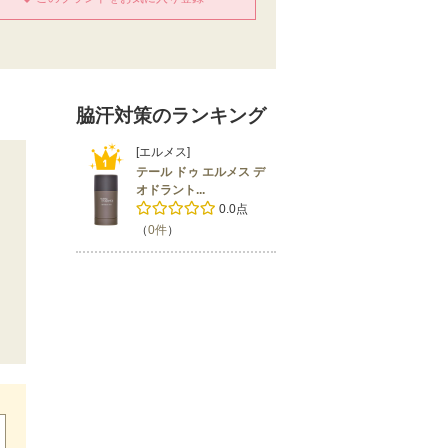
脇汗対策のランキング
[エルメス]
テール ドゥ エルメス デ
オドラント...
0.0点
（
0件
）