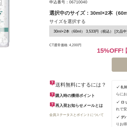
申込番号：06710040
選択中のサイズ：30ml×2本（60m
サイズを選択する
CT通常価格: 4,200円
15%OFF!
送料無料にするには？
✓ 8
らにお
購入時の獲得ポイント
✓ ロ
再入荷お知らせメールとは
れで安
会員ステータスとポイントについて
✓ デ
りお得