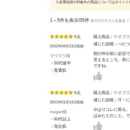
※多重投稿や対象外の商品についてはポイント
1～5件を表示/35件
全てのクチコミを見る ＞
5点
購入商品：
ケオプス
感じた効能：べたつ
2022年08月23日投稿
朝の外出前に必須で
マリマリ様
見えるところ、表に
・50代後半
ですね。
・普通肌
5点
購入商品：
ケオプス
感じた効能：汗・に
2021年01月14日投稿
やはりコレに限る。
megan様
はみたとのこと。で
・60代以上
・混合肌