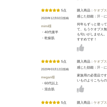
5点
購入商品：
ケオプス
感じた効能：汗・に
2020年12月02日投稿
何年もずっと使って
mimi様
て、もうケオプス無
・40代後半
も匂いがしません。
・乾燥肌
すすめです！
5点
購入商品：
ケオプス
感じた効能：汗・に
2020年03月12日投稿
家族用の必需品です
megan様
いものよりこちらの
・60代以上
・混合肌
5点
購入商品：
ケオプス