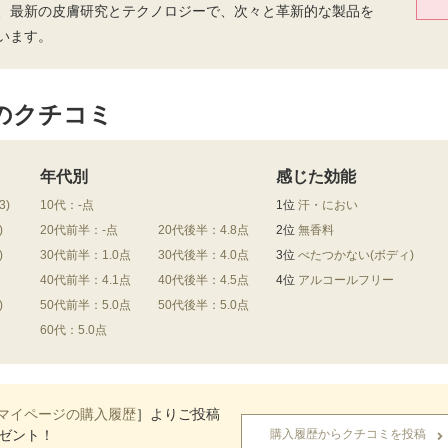
は、最新の皮膚研究とテクノロジーで、次々と革新的な製品を
います。
のクチコミ
年代別
感じた効能
3)
10代：-点
1位
汗・におい
)
20代前半：-点
20代後半：4.8点
2位
無香料
)
30代前半：1.0点
30代後半：4.0点
3位
べたつかない(ボディ)
40代前半：4.1点
40代後半：4.5点
4位
アルコールフリー
)
50代前半：5.0点
50代後半：5.0点
60代：5.0点
マイページの購入履歴
］よりご投稿
レゼント！
購入履歴からクチコミを投稿