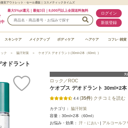
ロックの激安アウトレット・セール通販｜コスメティックタイムズ
最大5%pt還元｜最短3日｜8,000円以上全国送料無料
ログイン
ド
売中
新規登録
スキンケア
メイクアップ
ボディケア
ヘアケア
コフレ･雑貨
ロック
＞
脇汗対策
＞
ケオプス デオドラント(30ml×2本（60ml）)
デオドラント
欠
ロック／ROC
ケオプス デオドラント 30ml×2本
(
35件
) クチコミを読む
4.4
カテゴリ：
脇汗対策
容量：30ml×2本（60ml）
お悩み・効果：
汗・におい
|
アルコールフ