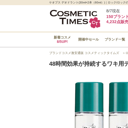
ケオプス デオドラント(30ml×2本（60ml）)｜ロック/
8/7現在
150ブラン
4,232点販
新着コスメ
開催中セール
ブランド一覧
8/5UP!
ブランドコスメ激安通販 コスメティックタイムズ
＞
48時間効果が持続するワキ用