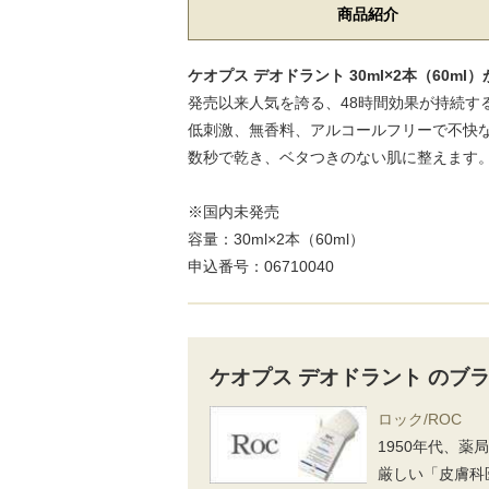
商品紹介
ケオプス デオドラント 30ml×2本（60m
発売以来人気を誇る、48時間効果が持続す
低刺激、無香料、アルコールフリーで不快
数秒で乾き、ベタつきのない肌に整えます
※国内未発売
容量：30ml×2本（60ml）
申込番号：06710040
ケオプス デオドラント のブ
ロック/ROC
1950年代、
厳しい「皮膚科