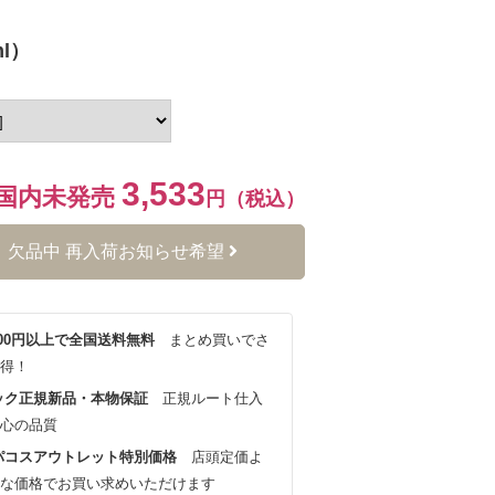
l）
3,533
国内未発売
円（税込）
欠品中 再入荷お知らせ希望
,000円以上で全国送料無料
まとめ買いでさ
得！
ック正規新品・本物保証
正規ルート仕入
心の品質
パコスアウトレット特別価格
店頭定価よ
な価格でお買い求めいただけます