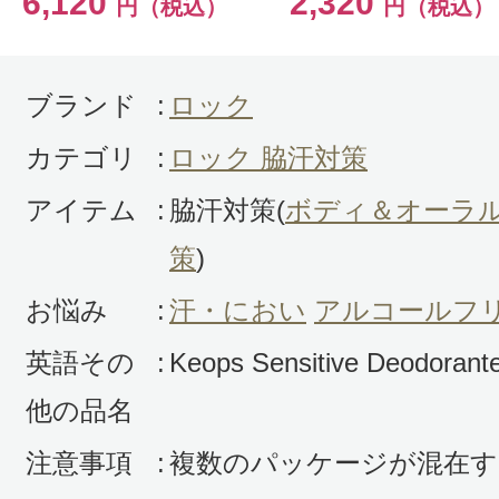
6,120
2,320
円（税込）
円（税込）
て、スプレータイプの方が使いやす
た。
でも、効果は、すごかったです！
ブランド
:
ロック
カテゴリ
:
ロック 脇汗対策
アイテム
:
脇汗対策(
ボディ＆オーラ
策
)
投稿日：2018年07月0
お悩み
:
汗・におい
アルコールフ
はなちゃん 様
／50代
英語その
:
Keops Sensitive Deodorante
他の品名
感じた効能：汗・におい/べたつかない
料
注意事項
:
複数のパッケージが混在す
購入品：ケオプス ロールオンデオド