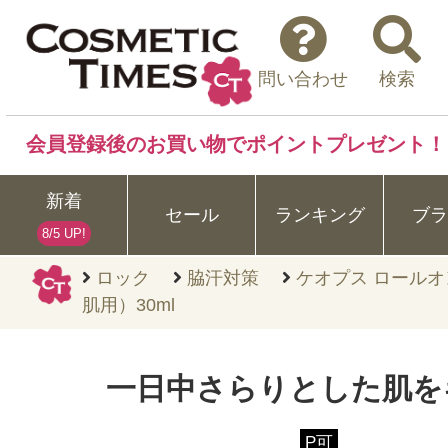
問い合わせ
検索
会員登録後のお買い物でポイントプレゼント！
新着
セール
ランキング
ブラ
8/5 UP!
ロック
脇汗対策
ケオプス ロール
肌用）30ml
一日中さらりとした肌を
P可