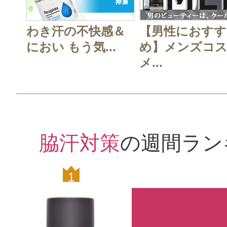
すべての2件のクチコミを見る
わき汗の不快感＆
【男性におすす
におい もう気...
め】メンズコ
メ...
このコスメのレビューを書いて
クチコミを投稿する
脇汗対策
の週間ラン
CT会員様は、
マイページの「購
1
0
らクチコミ投稿すると1 商品につき
ントプレゼント！