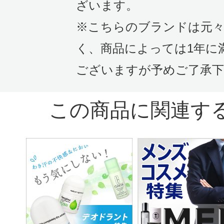
ざいます。
用）
※こちらのブランドは元々
最近他のデオドラント用のものが肌
く、商品によっては1年に
ゆかったり赤くなったりしたのでこ
ございますが予めご了承下
る事にしました。
何回か使いましたが、肌トラブルは
この商品に関連す
ん。汗も匂いもちゃんと防いでくれ
れしいです！もうこれからずっと愛
います。