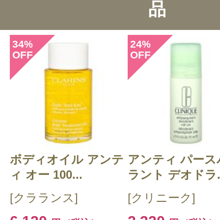
品
総合評価：
4点
34
24
%
%
OFF
OFF
投稿日：2019年11月1
のんさん 様
／40代後
感じた効能：汗・におい
購入品：ケオプス ロールオンデオド
用）
ボディオイル アンテ
アンティ パース
敏感肌ですが、スポーツをするので
ィ オー 100...
ラント デオドラ..
なり購入しました。
[クラランス]
[クリニーク]
お風呂上がりに塗りましたが、液体