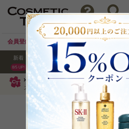
問い合わせ
検索
会員登録後のお買い物でポイントプレゼント！
新着
セール
ランキング
ブラ
8/5 UP!
ニールズヤードレメディーズ
ボディク
スリープボディバター200ml/7.06oz
P可