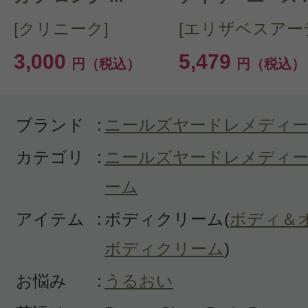
としてはお高いけれどどうかな？と
[クリニーク]
[エリザベスアー
て買ったのです。テクスチュアは結
3,000
5,479
円（税込）
円（税込）
乾燥対策には良いかなと感じました
入浴のあとにはオイルとクリームは
ん。ニールズヤードレメディーズは
ブランド
:
ニールズヤードレメディ
須アイテムが揃っているブランドの
カテゴリ
:
ニールズヤードレメディー
ーム
アイテム
:
ボディクリーム(
ボディ＆
ボディクリーム
)
投稿日：2020年09月1
お悩み
:
うるおい
まや 様
／40代前半