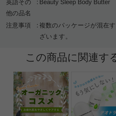
英語その
:
Beauty Sleep Body Butter
感じた効能：乾燥(ボディ)/バストケ
他の品名
リラックス
注意事項
:
複数のパッケージが混在す
購入品：ビューティスリープボディ
ざいます。
フランキンセンスのボディクリーム
ましたが、こちらの方が深みのある
この商品に関連す
りました。たまにしかできないけど
りを楽しみながらデコルテのマッサ
時間が贅沢な気分になります。