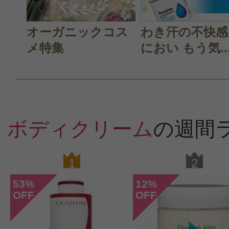
オーガニックコス
わき汗の不快感
すべての2件のクチコミを見る
メ特集
におい もう気..
このコスメのレビューを書いて
ボディクリーム
の週間
クチコミを投稿する
1
2
CT会員様は、
マイページの「購
53
12
%
%
OFF
OFF
らクチコミ投稿すると1 商品につき
ントプレゼント！