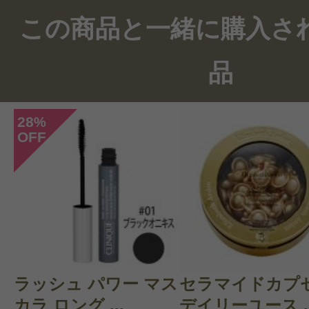
この商品のクチコミ
この商品と一緒に購入さ
2件のレビュー
品
総合評価：
5点
28
%
OFF
投稿日：2023年08月0
Pauline 様
／60代以上
感じた効能：乾燥(ボディ)/べたつかな
ーガニックコスメ・自然派/ナチュラ
購入品：ビューティスリープボディ
ラッシュ パワー マス
セラマイドカプ
初めて購入しました。いつもよりボ
カラ ロング ...
デイリーユース ..