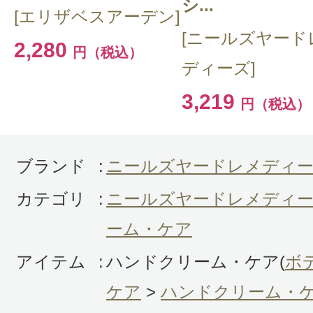
シ...
みましたが、アロマのようなベルガ
[エリザベスアーデン]
香りで、落ち着く感じがします。シ
[ニールズヤード
2,280
円（税込）
うなしっとり感もあるのでよかった
ディーズ]
3,219
円（税込）
ブランド
:
ニールズヤードレメディ
投稿日：2022年01月2
カテゴリ
:
ニールズヤードレメディー
なし 様
／50代後半
ーム・ケア
感じた効能：オーガニックコスメ・自
アイテム
:
ハンドクリーム・ケア(
ボ
ル化粧品
ケア
>
ハンドクリーム・
購入品：ガーデンミント＆ベルガモ