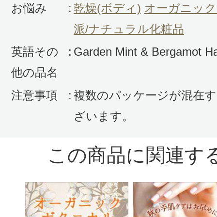
お悩み
:
乾燥(ボディ)
オーガニック
ーム
派/ナチュラル化粧品
手が荒れ易いので、ハンドクリーム
英語その
:
Garden Mint & Bergamot H
ん。
他の品名
ニールズヤードのハンドクリームは
ク原料を使用しているので
注意事項
:
複数のパッケージが混在す
安心して使用できます。
ざいます。
香りも何種類かありますが、私はこ
です。
この商品に関連す
香りもほのかで、ちょうど良いと思