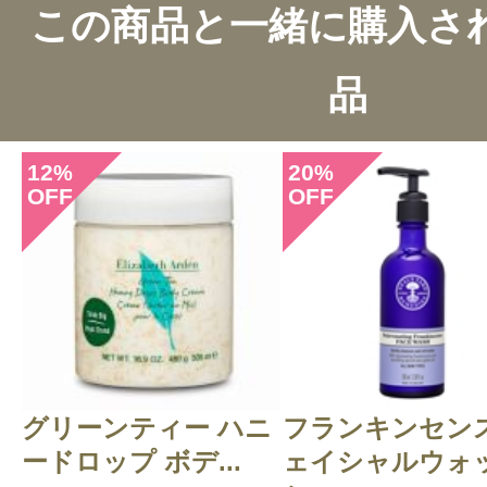
この商品と一緒に購入さ
13件のレビュー
品
総合評価：
4.4点
12
20
%
%
OFF
OFF
投稿日：2023年10月3
REINA 様
／20代後半
感じた効能：乾燥(ボディ)
購入品：ガーデンミント＆ベルガモ
ーム
グリーンティー ハニ
フランキンセン
どのような香りがするのか分からな
ードロップ ボデ...
ェイシャルウォ