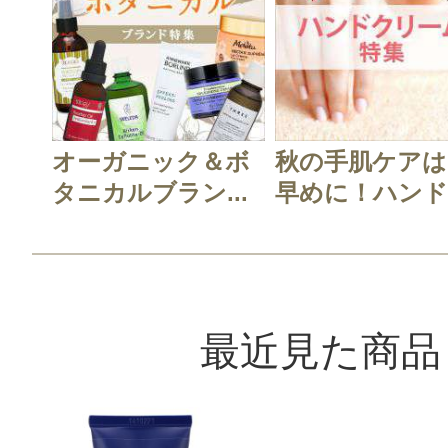
投稿日：2021年11月2
とら 様
／40代後半
オーガニック＆ボ
秋の手肌ケアは
感じた効能：乾燥(ボディ)/リラック
タニカルブラン...
早めに！ハンド.
コスメ・自然派/ナチュラル化粧品
購入品：ガーデンミント＆ベルガモ
ーム
ベルガモットの香りがさわやかでい
最近見た商品
らっとしてべたつかず、手洗いの度
っています。いろんな香りを試して