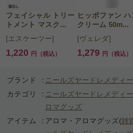
ズバランス
フェイシャル トリー
ヒッポファン ハ
大好きな香りです。在宅ワークで凝
トメント マスク...
クリーム 50m...
らだに夜寝る前に使用すると、よく
[エスケーツー]
[ヴェレダ]
ます。店舗で買うより随分お得で惜
1,220
1,279
円（税込）
円（税込）
ます。
ブランド
:
ニールズヤードレメディ
カテゴリ
:
ニールズヤードレメディー
ロマグッズ
投稿日：2020年07月1
アイテム
:
アロマ・アロマグッズ(
雑
リリー 様
／40代前半