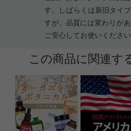
す。しばらくは新旧タイプ
投稿日：2015年02月1
すが、品質には変わりが
moon 様
／50代前半
ご安心してお使いくださ
しっかりとした上品な香りで、ブレ
果も感じられました。
この商品に関連す
ティッシュにたらして会社のデスク
ます。
役