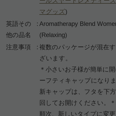
ールズヤードレメディーズ
感じた効能：リラックス/オーガニッ
マグッズ
)
派/ナチュラル化粧品
英語その
:
Aromatherapy Blend Wome
購入品：ブレンド エッセンシャルオ
ズバランス
他の品名
(Relaxing)
注意事項
:
複数のパッケージが混在す
疲れているときにオススメの香りで
ざいます。
ライムと合わせると更にリフレッシ
なり とっても癒されます。
＊小さいお子様が簡単に開
香りって大切だなと改めて実感！
ーフティキャップになり
新キャップは、フタを下
役
回してお開けください。
順次、新しいタイプに変更