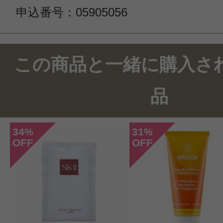
申込番号：05905056
この商品のクチコミ
この商品と一緒に購入さ
15件のレビュー
品
総合評価：
4.3点
34
31
%
%
OFF
OFF
投稿日：2020年09月1
まるる 様
／50代後半
感じた効能：疲れ・コリ/リラックス
購入品：ブレンド エッセンシャルオ