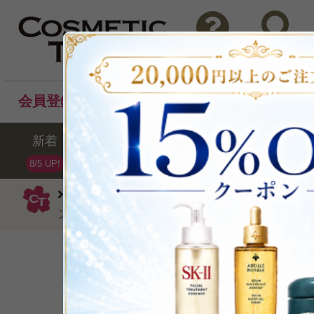
問い合わせ
検索
会員登録後のお買い物でポイントプレゼント！
新着
セール
ランキング
ブラ
8/5 UP!
ニールズヤードレメディーズ
アロマ・
ンド エッセンシャルオイル ウーマンズバラン
穏やかでくつろいだ時
P可