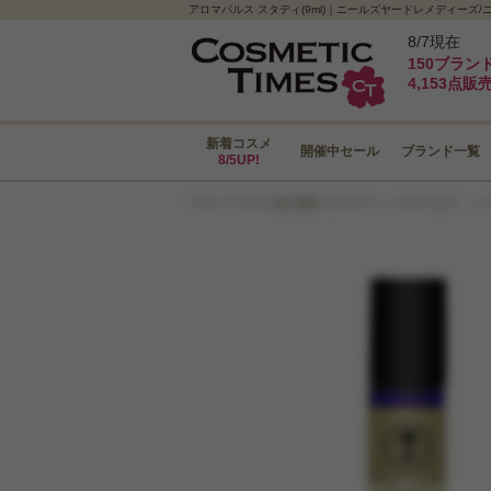
アロマパルス スタディ(9ml)｜ニールズヤードレメディー
8/7現在
150ブラン
4,153点販
新着コスメ
開催中セール
ブランド一覧
8/5UP!
ブランドコスメ激安通販 コスメティックタイムズ
＞