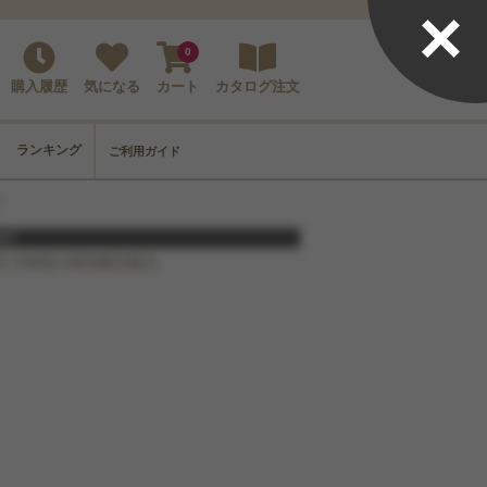
×
0
購入履歴
気になる
カート
カタログ注文
ランキング
ご利用ガイド
品中
ARD REMEDIES