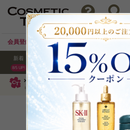
問い合わせ
検索
会員登録後のお買い物でポイントプレゼント！
新着
セール
ランキング
ブラ
8/5 UP!
ロクシタン
オイルクレンジング
イ
リッチクレンジングオイル200ml
毛穴レスな､なめらかシ
P可