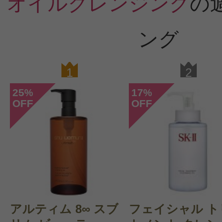
オイルクレンジング
の
ング
1
2
25
17
%
%
OFF
OFF
アルティム 8∞ スブ
フェイシャル ト