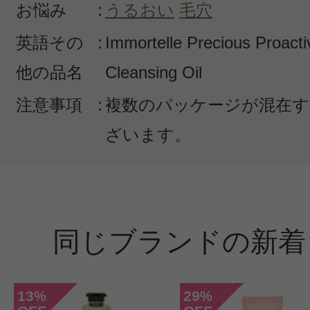
感も柔らかくキメが整ってきました
お悩み
:
うるおい
毛穴
り換えようと思います?。良い香り
英語その
:
Immortelle Precious Proacti
ます?
他の品名
Cleansing Oil
お値段、あともうすこーしだけお手
（もう十分お手頃なのですが）星は5
注意事項
:
複数のパッケージが混在す
ざいます。
役
同じブランドの新着
すべての1件のクチコミを見る
13
29
%
%