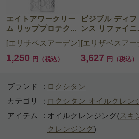
購入品：イモーテル プレシューズリ
エイトアワークリー
ビジブル ディフ
グオイル
ム リッププロテク...
ンス リファイニ..
ロクシタンのもう一つのオイルクレ
[エリザベスアーデン]
[エリザベスアー
愛用していましたが、好奇心でこち
1,250
3,627
円（税込）
円（税込）
ました。メイクがするんと落ちるで
クレンジングですと、化粧品アレル
てしまう私ですが、ロクシタンのオ
ブランド
:
ロクシタン
ジングはアレルギーが出ません。そ
カテゴリ
:
ロクシタン オイルクレン
助かります。こちらのリッチを半分
アイテム
:
オイルクレンジング(
スキ
らのレビューです。鼻の角栓は溜ま
毛穴が目立たなくなってきました。
クレンジング
)