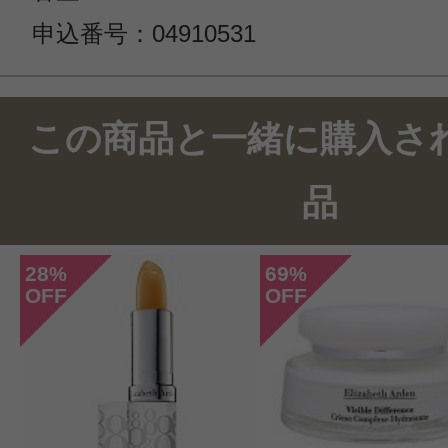
申込番号：04910531
この商品のクチコミ
この商品と一緒に購入さ
1件のレビュー
品
総合評価：
4点
28
69
%
%
OFF
OFF
投稿日：2024年03月0
まこ 様
／40代後半
感じた効能：うるおい/毛穴/低刺激・
ちる