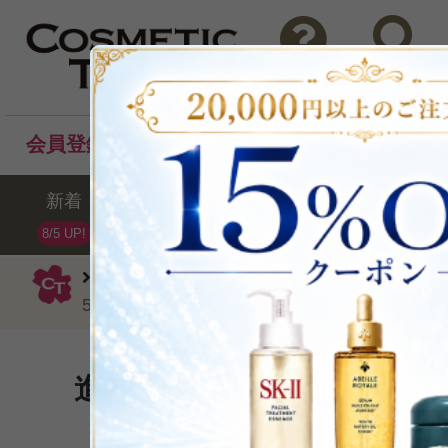
問い合わせ
検索
会員登録後のお買い物でポイントプレゼント！
新着
セール
ランキング
ブラ
8/5 UP!
ロクシタン
クリーム
イモーテル 
50ml
進化を遂げたディヴァイン
P可