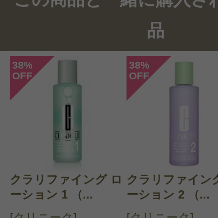
3件のレビュー
品
総合評価：
4点
38
38
%
%
OFF
OFF
投稿日：2025年03月2
おかーまん 様
／40代
感じた効能：うるおい
購入品：レネルジー HPN クリーム
1個丸々使用した結果、敏感肌の私
クラリファイング ロ
クラリファイング
た。が、エイジング効果を問われる
ーション 1 （...
ーション 2 （...
あったけれど、どこがどう変化した
[クリニーク]
[クリニーク]