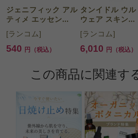
感じた効能：うるおい/シミ・そばかす
ジェニフィック アル
タンイドル ウル
テカリ/目のクマ
ティメ エッセン...
ウェア スキン...
購入品：レネルジー HPN クリーム
[ランコム]
[ランコム]
他の化粧品を使っていて、クリーム
540
6,010
円（税込）
円（税込）
たので、以前使っていたランコム、
を探し、こちらに辿り着きました。
この商品に関連す
どうかと思いましたが、スムースに
使えています。