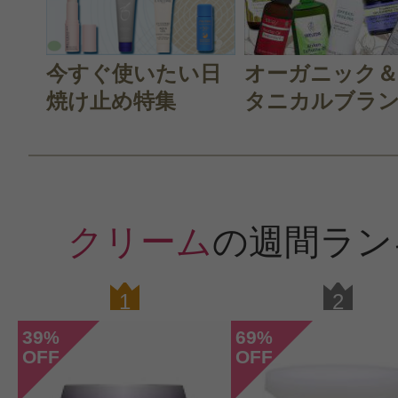
すべての3件のクチコミを見る
今すぐ使いたい日
オーガニック
焼け止め特集
タニカルブラン.
このコスメのレビューを書いて
クチコミを投稿する
クリーム
の週間ラン
CT会員様は、
マイページの「購
1
2
らクチコミ投稿すると1 商品につき
39
69
%
%
ントプレゼント！
OFF
OFF