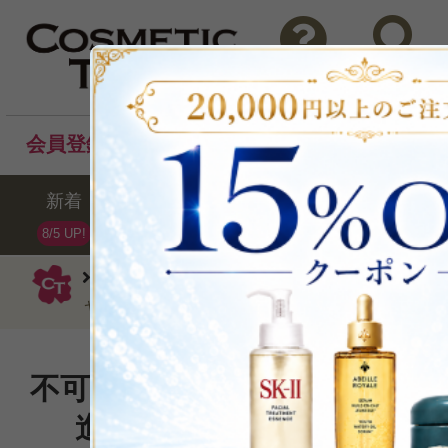
問い合わせ
検索
会員登録後のお買い物でポイントプレゼント！
新着
セール
ランキング
ブラ
8/5 UP!
ランコム
クリーム
レネルジー HP
ャンボサイズ75ml
不可能を可能にする「レネル
進的エイジングケアクリー