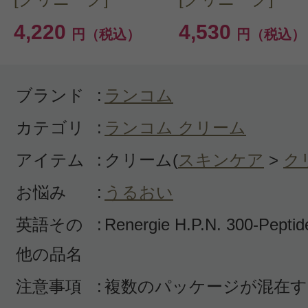
なかった。どのメーカーにも言える
4,220
4,530
円（税込）
円（税込）
していたらもっと効果を感じれたの
いと思う。
ブランド
:
ランコム
カテゴリ
:
ランコム クリーム
アイテム
:
クリーム(
スキンケア
>
ク
投稿日：2025年02月2
お悩み
:
うるおい
グイ 様
／60代以上
英語その
:
Renergie H.P.N. 300-Pepti
他の品名
感じた効能：うるおい/シミ・そばかす
感肌/たるみ
注意事項
:
複数のパッケージが混在す