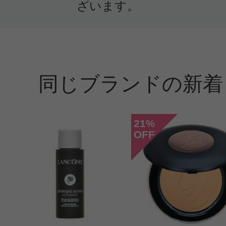
購入品：レネルジー HPN クリーム
ざいます。
ルネルジーMからこの品に至りまし
未だ使用していませんが、二個目で
ってのが、今回箱を開けて仕様書が
同じブランドの新着
ので、本物なのか、少し心配です。
21
%
OFF
投稿日：2024年10月1
グイ 様
／60代以上