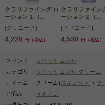
クラリファイング ロ
CT 会員様は、
マイページの「購
クラリファイング
ーション 1 （...
ーション 2 （...
らクチコミ投稿すると1 商品につ
[クリニーク]
[クリニーク]
ントプレゼント！
4,220
4,530
円（税込）
円（税込）
ブランド
:
ラロッシュポゼ
カテゴリ
:
ラロッシュポゼ クリーム
アイテム
:
クリーム(
スキンケア
>
ク
お悩み
:
うるおい
英語その
:
Mela B3 Spf30