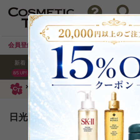
問い合わせ
検索
会員登録後のお買い物でポイントプレゼント！
新着
セール
ランキング
ブラ
8/5 UP!
ラロッシュポゼ
クリーム
メラ B3 S
日光にさらされても輝くよう
ぐくむデイクリー