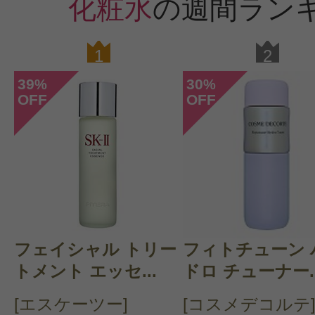
化粧水
の週間ラン
1
2
39
30
%
%
OFF
OFF
フェイシャル トリー
フィトチューン 
トメント エッセ...
ドロ チューナー..
[エスケーツー]
[コスメデコルテ