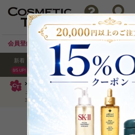
問い合わせ
検索
会員登録後のお買い物でポイントプレゼント！
新着
セール
ランキング
ブラ
8/5 UP!
ヘレナルビンスタイン
化粧水
プロ
ューイ エッセンス ローション(リニューアル
30ml/1.01fl.oz.
しなやかで弾力のある