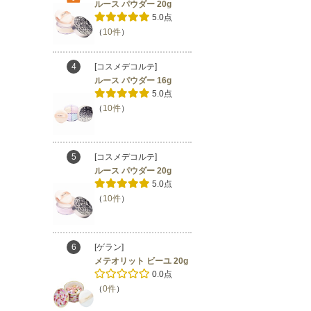
ルース パウダー 20g
5.0点
（
10件
）
4
[コスメデコルテ]
ルース パウダー 16g
5.0点
（
10件
）
5
[コスメデコルテ]
ルース パウダー 20g
5.0点
（
10件
）
6
[ゲラン]
メテオリット ビーユ 20g
0.0点
（
0件
）