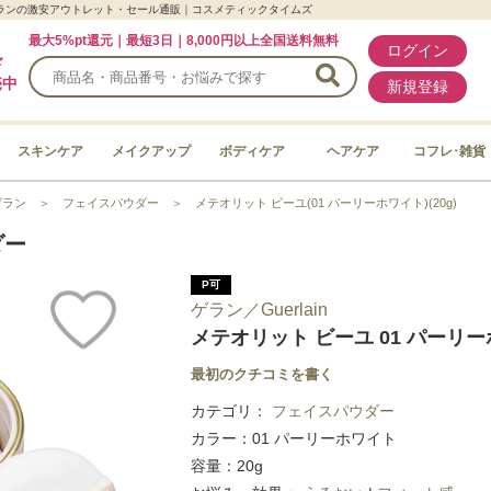
ラン/ゲランの激安アウトレット・セール通販｜コスメティックタイムズ
最大5%pt還元｜最短3日｜8,000円以上全国送料無料
ログイン
ド
売中
新規登録
スキンケア
メイクアップ
ボディケア
ヘアケア
コフレ･雑貨
ゲラン
＞
フェイスパウダー
＞
メテオリット ビーユ(01 パーリーホワイト)(20g)
ダー
P可
ゲラン／Guerlain
メテオリット ビーユ 01 パーリー
最初のクチコミを書く
カテゴリ：
フェイスパウダー
カラー：01 パーリーホワイト
容量：20g