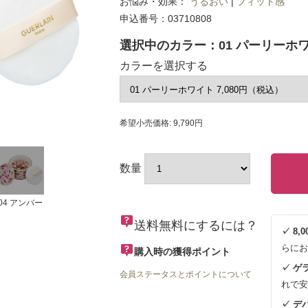
お悩み・効果：
うるおい
|
フィット感
申込番号：03710808
選択中のカラー：01 パーリーホ
カラーを選択する
希望小売価格: 9,790円
数量
04 アンバー
送料無料にするには？
✓ 8
らにお
購入時の獲得ポイント
✓ ゲ
会員ステータスとポイントについて
れで安
✓ デ