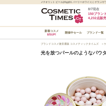
メテオリット ビーユ(20g)(01 パーリーホワイト)｜ゲ
8/7現在
150ブラン
4,232点販
新着コスメ
開催中セール
ブランド一覧
8/5UP!
ブランドコスメ激安通販 コスメティックタイムズ
＞
光を放つパールのようなパウ