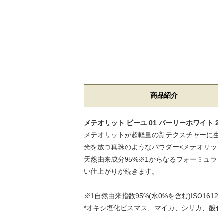
商品紹介
メテオリット ビーユ 01 パーリーホワイト 
メテオリットが超軽量の新テクスチャーに生
光を放つ真珠のようなパウダー<メテオリ
天然由来成分95%※1からなるフォーミュ
い仕上がりが続きます。
※1自然由来指数95%(水0%を含む)ISO161
*オキシ塩化ビスマス、マイカ、シリカ、酸