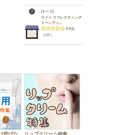
7
[ナーズ]
ライト リフレクティング
トーンアッ...
0.0点
（
0件
）
は防げな
リップクリーム特集