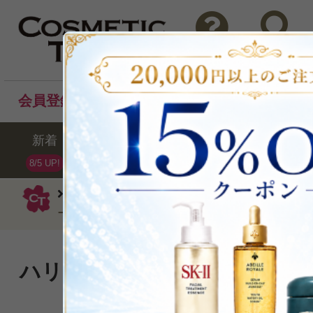
問い合わせ
検索
会員登録後のお買い物でポイントプレゼント！
新着
セール
ランキング
ブラ
8/5 UP!
ゲラン
クリーム
アベイユ ロイヤル
ーム(リフィル）50ml
ハリの源を守り、満たしなが
イクリーム