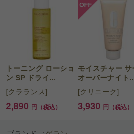
OFF
このコスメのレビューを書いて
クチコミを投稿する
トーニング ローショ
CT 会員様は、
マイページの「購
モイスチャー サ
ン SP ドライ...
オーバーナイト..
らクチコミ投稿すると1 商品につ
[クラランス]
[クリニーク]
ントプレゼント！
2,890
3,930
円（税込）
円（税込）
ブランド
:
ゲラン