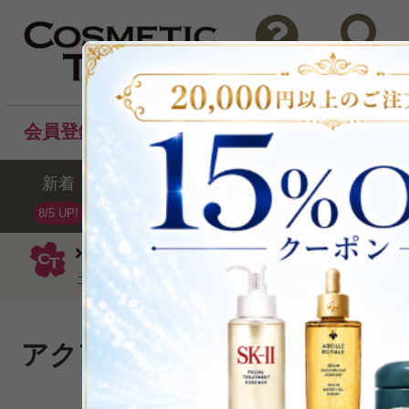
問い合わせ
検索
会員登録後のお買い物でポイントプレゼント！
新着
セール
ランキング
ブラ
8/5 UP!
ゲラン
ボディソープ・石鹸
アクア
ェル ベルガモット 200ml
アクア アレゴリアと楽しむシ
P可