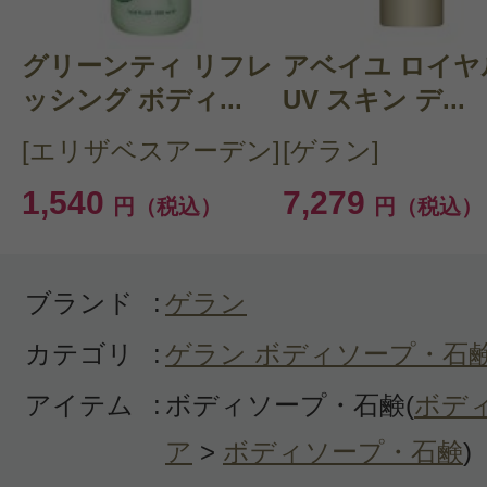
グリーンティ リフレ
CT 会員様は、
マイページの「購
アベイユ ロイヤ
ッシング ボディ...
UV スキン デ...
らクチコミ投稿すると1 商品につ
[エリザベスアーデン]
[ゲラン]
ントプレゼント！
1,540
7,279
円（税込）
円（税込）
ブランド
:
ゲラン
カテゴリ
:
ゲラン ボディソープ・石
アイテム
:
ボディソープ・石鹸(
ボデ
ア
>
ボディソープ・石鹸
)