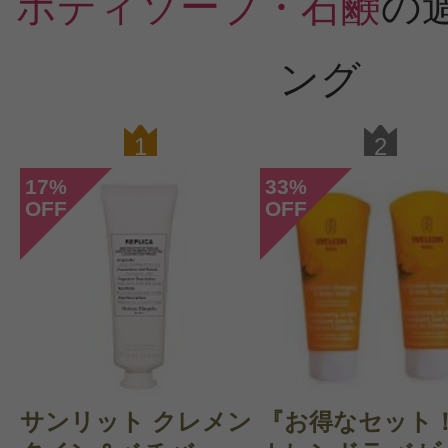
ボディソープ・石鹸
の
ング
1
2
17
33
%
%
OFF
OFF
サンリット クレメン
『お得なセット