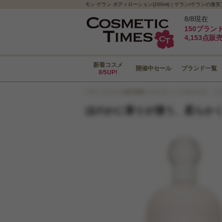
モン ゲラン ボディローション(200ml)｜ゲラン/ゲラン
8/8現在
150ブラン
4,153点販
新着コスメ
開催中セール
ブランド一覧
8/5UP!
ブランドコスメ激安通販 コスメティックタイムズ
＞
ほのかに香りが漂う、柔らか