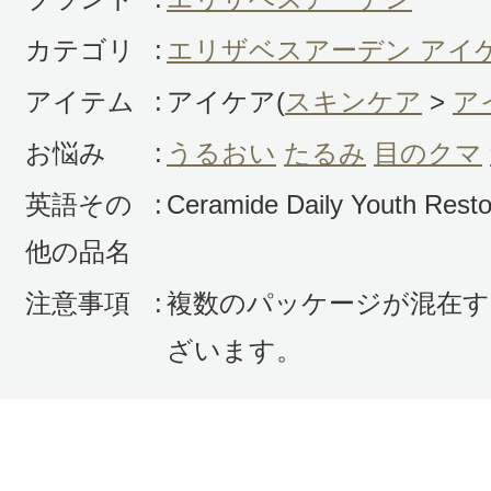
まずは使用してご自身で実感してみて!
カテゴリ
:
エリザベスアーデン アイ
アイテム
:
アイケア(
スキンケア
>
ア
役
お悩み
:
うるおい
たるみ
目のクマ
英語その
:
Ceramide Daily Youth Rest
投稿日：2022年10月3
他の品名
ニャンコ先生 様
／50
注意事項
:
複数のパッケージが混在す
感じた効能：うるおい/目のクマ
ざいます。
購入品：【数量限定激安！】セラマイ
イリーユース リストリング アイセ
以前酷評したのですが、気温が低く