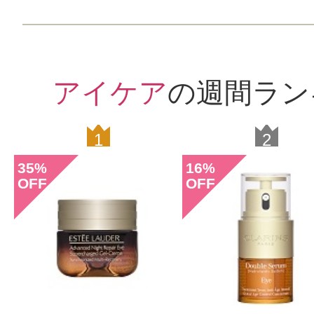
翌朝の効果も特に何も変わらす。
乾燥敏感肌ですがピリピリすること
ですが効果がわからず私には残念な
アイケア
の週間ラン
てしまいました。
1
2
35
16
%
%
OFF
OFF
すべての19件のクチコミを見