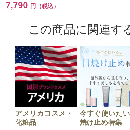
7,790
円（税込）
投稿日：2022年08月1
この商品に関連す
ニャンコ先生 様
／50
セラマイドカプセルの美容液を20年
てみて良かったのでアイセラムも試
みました。
とても小さくて指でひねると１?２
ます。
液も粘度がなくサラサラしていてち
くい。
アメリカコスメ・
今すぐ使いたい
ちょっとしか入っていないので目の
化粧品
焼け止め特集
いきわたらない…。