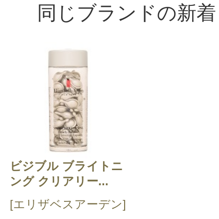
同じブランドの新着
になり始めたので残っていたものを
ました。
朝のメイク前に付けると私はなんか
るので夜だけの使用です。
使い始めて3日後くらいから朝起き
かいいかも」と感じるようになりま
目元が明るくスッキリしているよう
もうしばらく使ってみます。
カプセルは小さくてちょっと開けづ
ビジブル ブライトニ
ング クリアリー...
[エリザベスアーデン]