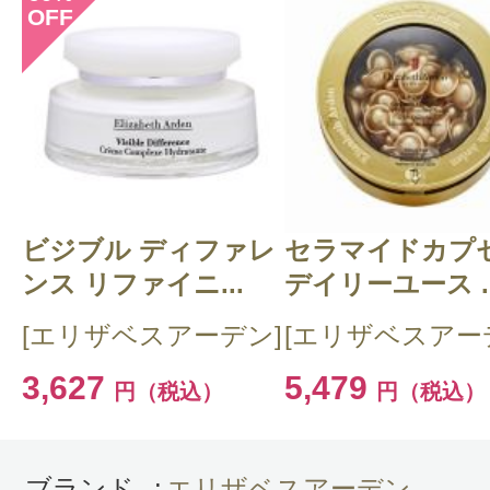
OFF
投稿日：2025年03月0
ミミ母 様
／60代以上
感じた効能：うるおい/低刺激・敏感肌
コールフリー
購入品：【数量限定激安！】セラマイ
ビジブル ディファレ
セラマイドカプ
イリーユース リストリング アイセ
ンス リファイニ...
デイリーユース ..
science of beauty の一言に尽きます
[エリザベスアーデン]
[エリザベスアー
今まで使用したどのeye care用品
3,627
5,479
円（税込）
円（税込）
燥からの小じわを改善してくれるよ
す。
ブランド
:
エリザベスアーデン