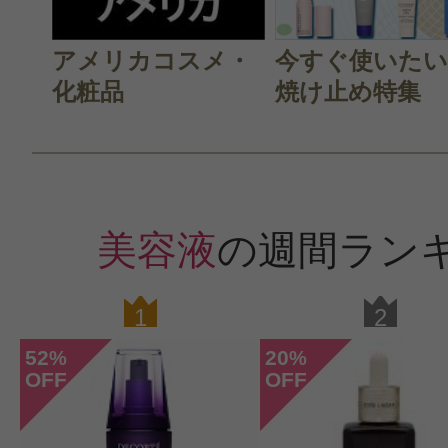
感じた効能：うるおい/毛穴/たるみ
購入品：セラマイドカプセル デイリ
アメリカコスメ・
今すぐ使いたい
化粧品
焼け止め特集
トリング セラム
もう何年も使っています。ひとつの
ップリ美容液が入っているので、首
ています。前月より安く購入できた
美容液
の週間ラン
です。
1
2
52
20
%
%
OFF
OFF