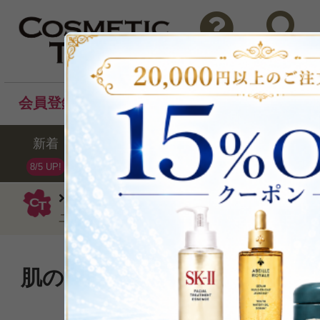
問い合わせ
検索
会員登録後のお買い物でポイントプレゼント！
新着
セール
ランキング
ブラ
8/5 UP!
エリザベスアーデン
美容液
セラマ
ユース リストリング セラム30カプセル x3（合
肌の弾力を高め、シワを減少
ル入り濃縮セラム