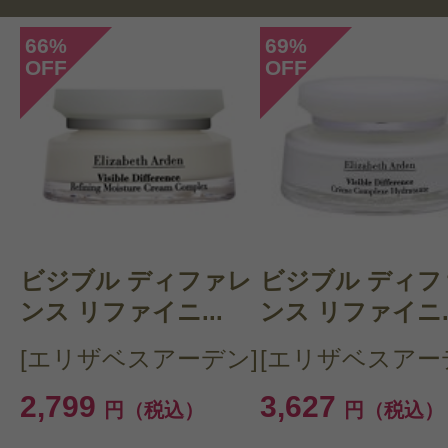
66
69
%
%
OFF
OFF
投稿日：2025年04月2
yuling1105 様
／50代後
感じた効能：うるおい/毛穴/引き締め
購入品：セラマイドカプセル デイリ
トリング セラム
ビジブル ディファレ
ビジブル ディフ
肌のうるおいや毛穴の引き締めに効
ンス リファイニ...
ンス リファイニ..
20年以上も愛用してます。
[エリザベスアーデン]
[エリザベスアー
またカップセルなので酸化する心配
2,799
3,627
円（税込）
円（税込）
中に携帯用としても便利です。