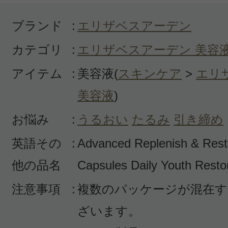
ブランド
:
エリザベスアーデン
カテゴリ
:
エリザベスアーデン 美容
アイテム
:
美容液(
スキンケア
>
エリ
投稿日：2023年09月2
美容液
)
購入者 様
／40代前半
お悩み
:
うるおい
たるみ
引き締め
感じた効能：毛穴/シミ・そばかす
英語その
:
Advanced Replenish & Rest
購入品：セラマイドカプセル デイリ
他の品名
Capsules Daily Youth Resto
トリング セラム
注意事項
:
複数のパッケージが混在す
1回の量が決まっているので、残量
ざいます。
がしやすいのもポイントです。化粧