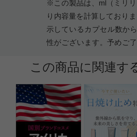
用ですが、とても浸透が良く、たま
※この製品は、ml（ミリ
れます。
り内容量を計算しておりま
軽い感じですが保湿はしっかりして
示しているカプセル数から
じで、名前の通り毎日のお供といっ
性がございます。予めご了
す。スキンケアの消費期限や、衛生
たい方にもお勧めです。
この商品に関連す
投稿日：2023年05月0
BEE 様
／60代以上