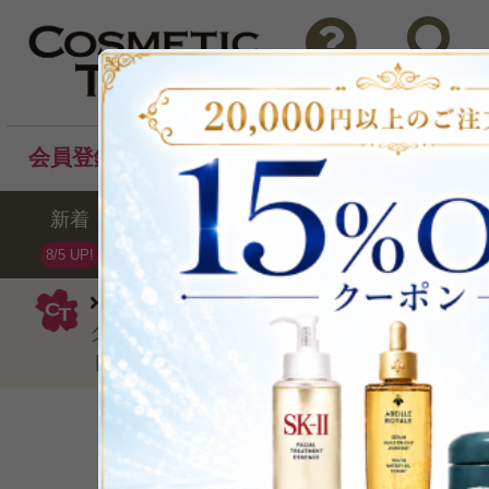
問い合わせ
検索
会員登録後のお買い物でポイントプレゼント！
新着
セール
ランキング
ブラ
8/5 UP!
エリザベスアーデン
ハンドクリーム・
クリーム インテンシブモイスチャライジング
ト75ml
超ロングセラーハンドク