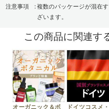
注意事項
:
複数のパッケージが混在す
ざいます。
CT会員様は、
マイページの「購
らクチコミ投稿すると1 商品につき
この商品に関連す
ントプレゼント！
オーガニック＆ボ
ドイツコスメ