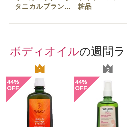
タニカルブラン...
粧品
ボディオイル
の週間ラ
1
2
44
44
%
%
OFF
OFF