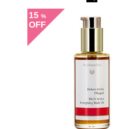
15
%
OFF