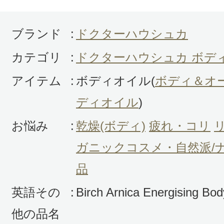
ありました。使い続けてみないと分
が、、
ブランド
:
ドクターハウシュカ
カテゴリ
:
ドクターハウシュカ ボデ
アイテム
:
ボディオイル(
ボディ＆オ
ディオイル
)
お悩み
:
乾燥(ボディ)
疲れ・コリ
すべての1件のクチコミを見る
ガニックコスメ・自然派/
品
このコスメのレビューを書いて
英語その
:
Birch Arnica Energising Bod
他の品名
クチコミを投稿する