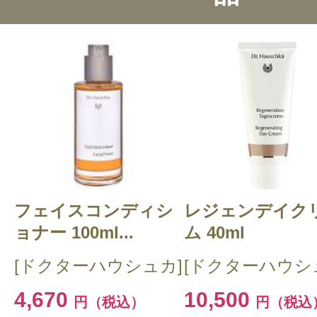
総合評価：
3点
投稿日：2020年09月1
レッドクローバー 様
／
感じた効能：乾燥(ボディ)/老廃物の
購入品：エナジャイジング ボディオ
ルニカ＞
フェイスコンディシ
レジェンデイク
ミントのスーッとした香りもします
ョナー 100ml...
ム 40ml
な匂いもします。少し重めのオイル
[ドクターハウシュカ]
[ドクターハウシ
す。脇のリンパが詰まり易いのですが
4,670
10,500
円（税込）
円（税込
ただけで詰まりが解消したような不