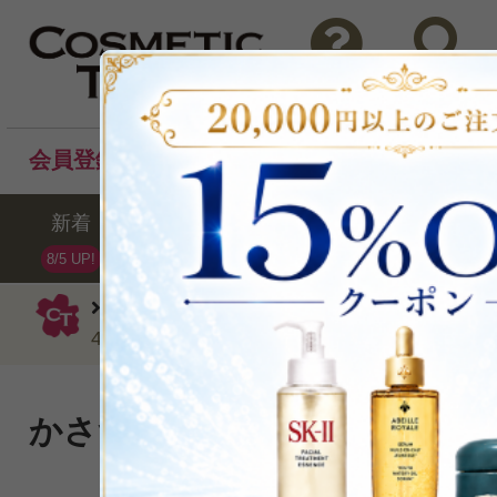
問い合わせ
検索
会員登録後のお買い物でポイントプレゼント！
新着
セール
ランキング
ブラ
8/5 UP!
ドクターハウシュカ
リップケア
リ
4.9g
かさつきやひび割れからしっ
クト