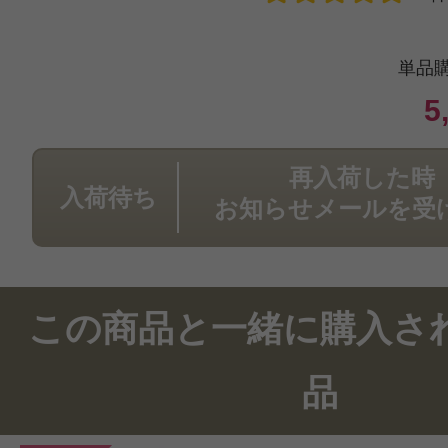
激の少なそうなこちらを購入しまし
静に日数がかかりましたが、それ以
単品
となく、乗り切ることがとができま
5
ースの商品は安心感があります。
再入荷した時
入荷待ち
お知らせメールを受
投稿日：2020年09月1
この商品と一緒に購入さ
つばめ 様
／40代前半
品
感じた効能：唇の荒れ・乾燥/オーガ