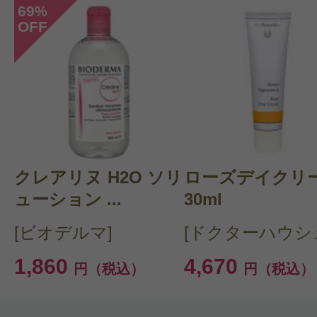
自然派/ナチュラル化粧品/無香料
69
%
OFF
購入品：リップケアスティック
皮がむけたり、ひどいときは水疱み
できたり、合わないリップクリーム
が、ハウシュカのリップクリームは
す。
ベタつきは少なく、程良い潤いが持
クレアリヌ H2O ソリ
ローズデイクリ
お値段高めだとは思いますが、大満
ューション ...
30ml
す。
[ビオデルマ]
[ドクターハウシ
使い終わったあと下にまだたくさん
1,860
4,670
円（税込）
円（税込）
で小さな容器に集めて使っています