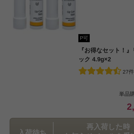
はなちゃん 様
／60代
感じた効能：うるおい/低刺激・敏感肌
燥
P可
購入品：『お得なセット！』リップ
『お得なセット！』
ック 4.9g×2
潤い、唇の荒れや、乾燥を防いでく
27
激で、唇の皮が剥けたりすることも
香りがすこしありますが、成分によ
単品
いかと思います。
2
価格も、安くて助かります。
再入荷した時
入荷待ち