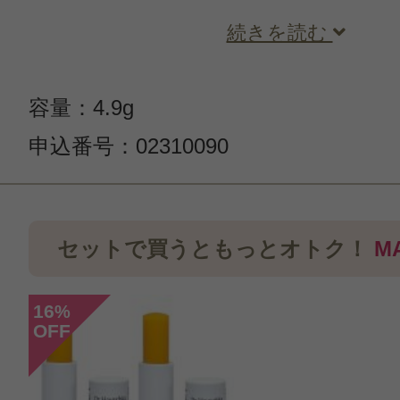
続きを読む
容量：4.9g
申込番号：02310090
この商品のクチコミ
セットで買うともっとオトク！
M
27件のレビュー
総合評価：
4.3点
16
%
OFF
投稿日：2024年02月0