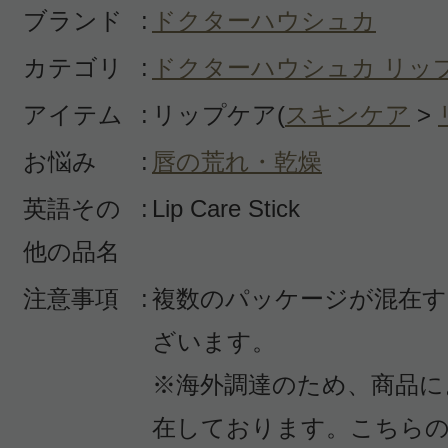
ブランド
:
ドクターハウシュカ
カテゴリ
:
ドクターハウシュカ リッ
アイテム
:
リップケア(
スキンケア
>
すべての27件のクチコミを見
お悩み
:
唇の荒れ・乾燥
英語その
:
Lip Care Stick
他の品名
このコスメのレビューを書いて
注意事項
:
複数のパッケージが混在す
クチコミを投稿する
ざいます。
※海外調達のため、商品に
CT会員様は、
マイページの「購
在しております。こちら