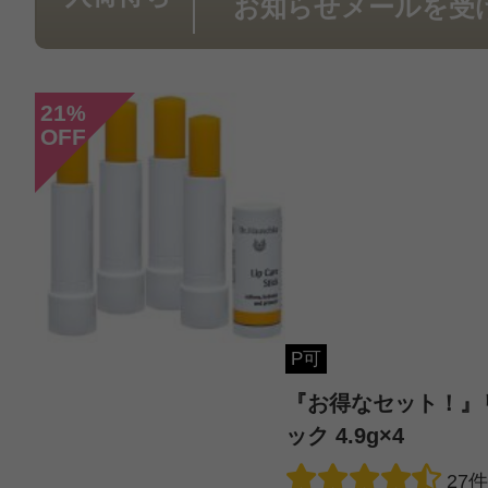
お知らせメールを受
投稿日：2023年09月2
21
%
OFF
購入者 様
／40代前半
感じた効能：唇の荒れ・乾燥/オーガ
自然派/ナチュラル化粧品
購入品：『お得なセット！』リップ
突然口唇炎のような症状になり、唇
P可
腫れて、水も浮いてきて固まり…の
『お得なセット！』
た。ストレスからか時折なる症状な
ック 4.9g×4
にかく保湿保湿で過ごしているしか
27