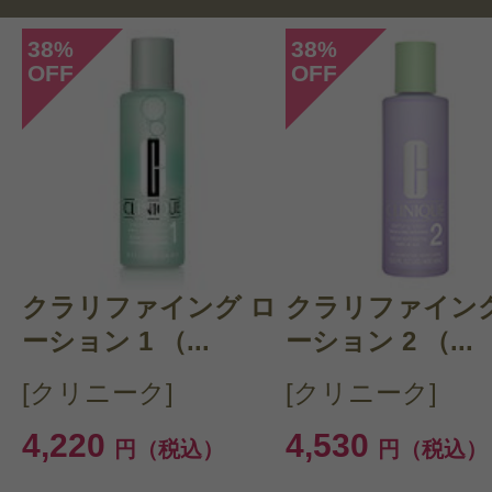
38
38
%
%
OFF
OFF
投稿日：2023年12月2
coron 様
／30代後半
感じた効能：うるおい/毛穴
購入品：ザ・コンセントレート
リピートです。着け心地は幕が張っ
クラリファイング ロ
クラリファイング
で慣れるまで少し違和感がありまし
ーション 1 （...
ーション 2 （...
けると翌朝の肌が全然違います。お
[クリニーク]
[クリニーク]
す。
4,220
4,530
円（税込）
円（税込）