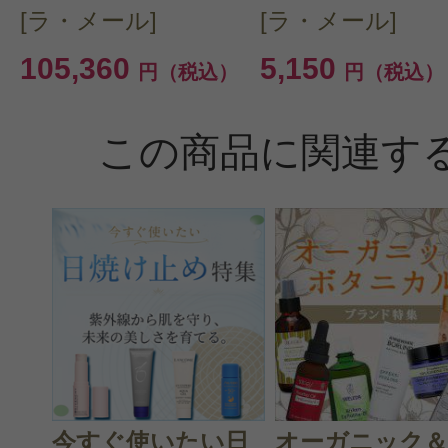
くなります。
[ラ・メール]
[ラ・メール]
手放せません。無くなったらまたリ
105,360
5,150
円（税込）
円（税込）
す。
この商品に関連す
役
すべての6件のクチコミを見る
このコスメのレビューを書いて
今すぐ使いたい日
オーガニック