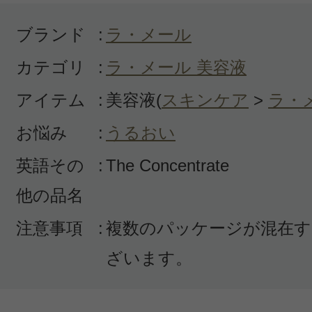
ブランド
:
ラ・メール
カテゴリ
:
ラ・メール 美容液
投稿日：2023年02月1
アイテム
:
美容液(
スキンケア
>
ラ・
Masa 様
／40代後半
お悩み
:
うるおい
感じた効能：毛穴/たるみ
英語その
:
The Concentrate
購入品：ザ・コンセントレート
他の品名
使用していると皆さんのおっしゃる
注意事項
:
複数のパッケージが混在す
できたようになります。しわやたる
ざいます。
らなくなり、違う美容液も使ってみ
りこちらに戻りました！値段だけの