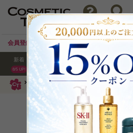
問い合わせ
検索
会員登録後のお買い物でポイントプレゼント！
新着
セール
ランキング
ブラ
8/5 UP!
ラ・メール
美容液
ザ・コンセントレ
約８週間で、目に見える
P可