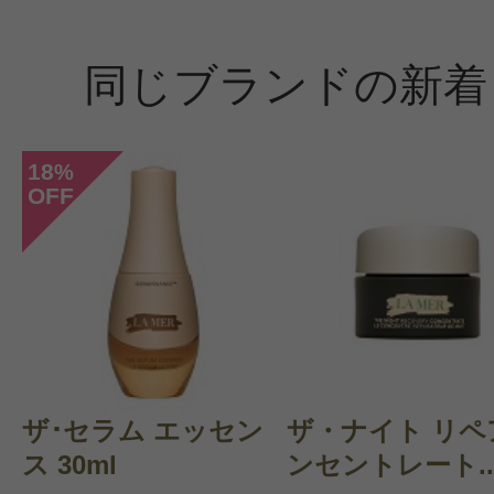
す
同じブランドの新着
18
%
OFF
投稿日：2021年12月3
ころん 様
／30代前半
感じた効能：うるおい/毛穴
購入品：ザ・コンセントレート
リピートです。
ザ･セラム エッセン
ザ・ナイト リペ
肌に膜ができるような使用感で、毛
ス 30ml
ンセントレート..