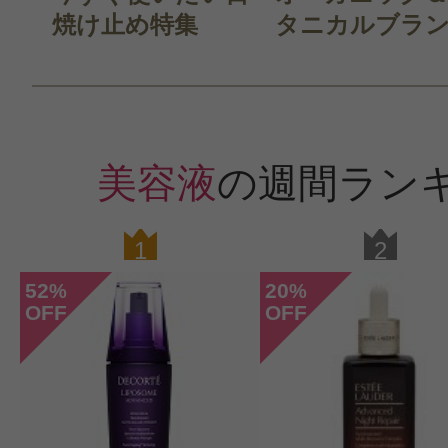
焼け止め特集
クチコミを投稿する
タニカルブラン.
CT会員様は、
マイページの「購
らクチコミ投稿すると1 商品につき
美容液
の週間ラン
ントプレゼント！
1
2
52
20
%
%
OFF
OFF