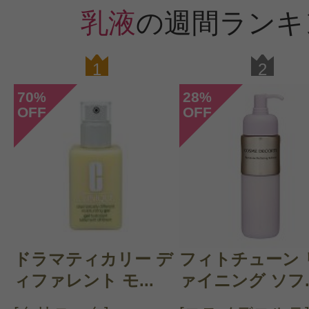
乳液
の週間ランキ
1
2
70
28
%
%
OFF
OFF
ドラマティカリー デ
フィトチューン 
ィファレント モ...
ァイニング ソフ..