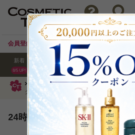
問い合わせ
検索
会員登録後のお買い物でポイントプレゼント！
新着
セール
ランキング
ブラ
8/5 UP!
ラ・メール
乳液
ザ・ハイドレイテ
グ エマルジョン50ml
24時間続くみずみずしさ、エ
な感触。