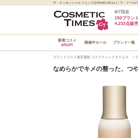
ザ・エッセンシャル トニック(100ml/3.4fl.oz.)｜
8/7現在
150ブラン
4,232点販
新着コスメ
開催中セール
ブランド一覧
8/5UP!
ブランドコスメ激安通販 コスメティックタイムズ
＞
なめらかでキメの整った、つ