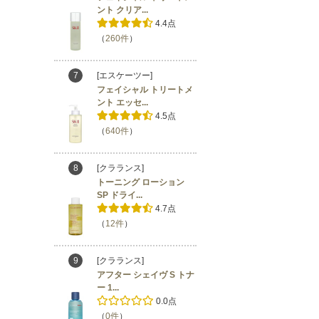
ント クリア...
4.4点
（
260件
）
7
[エスケーツー]
フェイシャル トリートメ
ント エッセ...
4.5点
（
640件
）
8
[クラランス]
トーニング ローション
SP ドライ...
4.7点
（
12件
）
9
[クラランス]
アフター シェイヴ S トナ
ー 1...
0.0点
（
0件
）