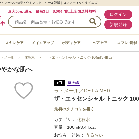
ラ・メール/ラ・メールの激安アウトレット・セール通販｜コスメティックタイムズ
最大5%pt還元｜最短3日｜8,000円以上全国送料無料
ログイン
ド
売中
新規登録
スキンケア
メイクアップ
ボディケア
ヘアケア
コフレ･雑貨
ラ・メール
＞
化粧水
＞
ザ・エッセンシャル トニック(100ml/3.4fl.oz.)
ややかな肌へ
P可
残り4点
ラ・メール／DE LA MER
ザ・エッセンシャル トニック 100ml/3
最初のクチコミを書く
カテゴリ：
化粧水
容量：100ml/3.4fl.oz.
お悩み・効果：
うるおい