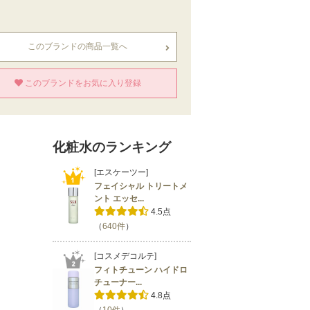
このブランドの商品一覧へ
このブランドをお気に入り登録
化粧水のランキング
[エスケーツー]
フェイシャル トリートメ
ント エッセ...
4.5点
（
640件
）
[コスメデコルテ]
フィトチューン ハイドロ
チューナー...
4.8点
（
10件
）