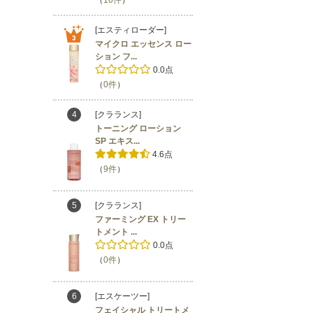
[エスティローダー]
マイクロ エッセンス ロー
ション フ...
0.0点
（
0件
）
4
[クラランス]
トーニング ローション
SP エキス...
4.6点
（
9件
）
5
[クラランス]
ファーミング EX トリー
トメント ...
0.0点
（
0件
）
6
[エスケーツー]
フェイシャル トリートメ