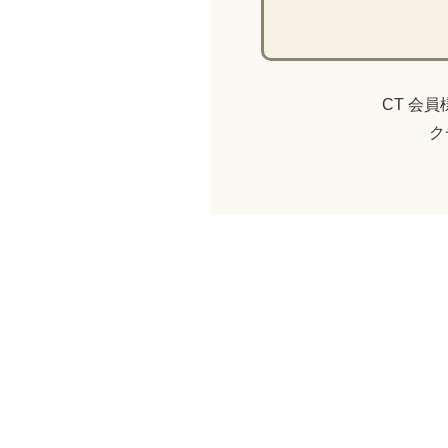
CT 会
ク