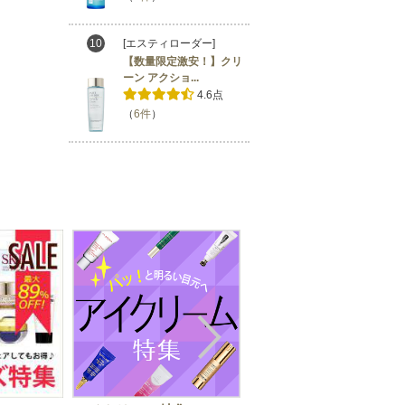
10
[エスティローダー]
【数量限定激安！】クリ
ーン アクショ...
4.6点
（
6件
）