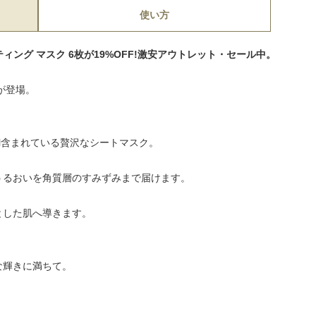
使い方
ィング マスク 6枚が19%OFF!激安アウトレット・セール中。
が登場。
ml含まれている贅沢なシートマスク。
うるおいを角質層のすみずみまで届けます。
とした肌へ導きます。
な輝きに満ちて。