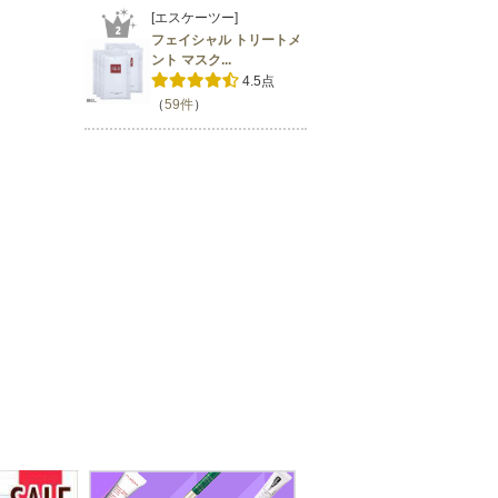
[エスケーツー]
フェイシャル トリートメ
ント マスク...
4.5点
（
59件
）