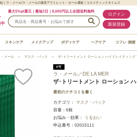
(6枚)｜ラ・メール/ラ・メールの激安アウトレット・セール通販｜コスメティックタイムズ
最大5%pt還元｜最短3日｜8,000円以上全国送料無料
ログイン
ド
売中
新規登録
スキンケア
メイクアップ
ボディケア
ヘアケア
コフレ･雑貨
ラ・メール
＞
マスク・パック
＞
ザ･トリートメント ローション ハイドレイティング マ
P可
ラ・メール／DE LA MER
ザ･トリートメント ローション ハ
最初のクチコミを書く
カテゴリ：
マスク・パック
容量：6枚
お悩み・効果：
うるおい
申込番号：02015111