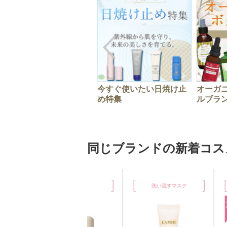
今すぐ使いたい日焼け止
オーガ
め特集
ルブラ
同じブランドの新着コス
美容液
洗い流すマスク
2
%
OF