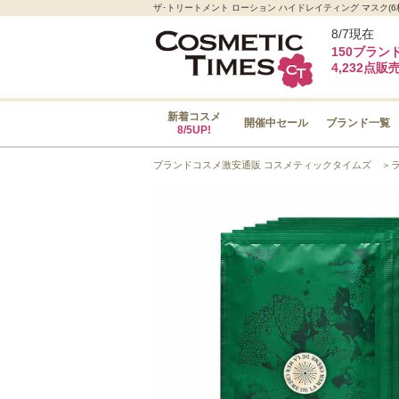
ザ･トリートメント ローション ハイドレイティング マスク
8/7現在
150ブラン
4,232点販
新着コスメ
開催中セール
ブランド一覧
8/5UP!
ブランドコスメ激安通販 コスメティックタイムズ
＞