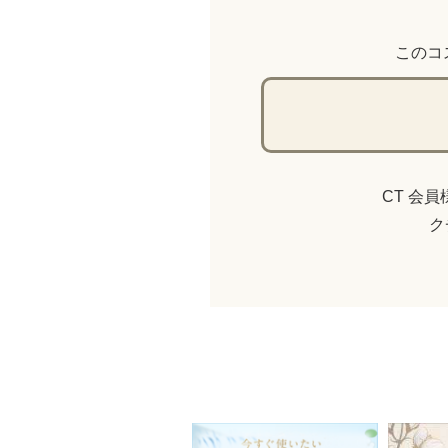
このコ
CT 会
ク