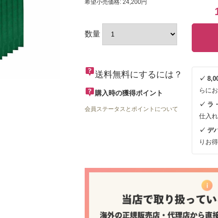
希望小売価格: 24,200円
数量
送料無料にするには？
✓ 8
らにお
購入時の獲得ポイント
✓ ラ
会員ステータスとポイントについて
仕入れ
✓ デ
りお得