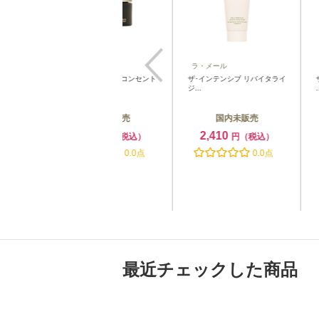
ラ・メール
ラ・メール
ラ・
ザ・ナイト リペア コンセント
ザ･インテンシブ リバイタライ
ザ･
レ...
ジ...
...
国内未販売
国内未販売
5,150
2,410
円（税込）
円（税込）
2
込）
0.0点
0.0点
点
最近チェックした商品