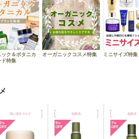
ニック＆ボタニカ
オーガニックコスメ特集
ミニサイズ特集
ンド特集
メ
洗い流すマスク
化粧水
化粧水
5
7
%
%
F
OFF
OFF