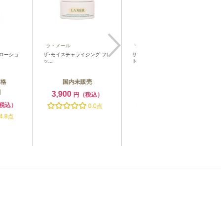
ラ・メール
ラ・メール
ラ
ショ
ザ･モイスチャライジング フレ
ザ･モイスチャライジング ナイ
ザ・
ッ...
ト...
ーミ.
国内未販売
国内未販売
3,900
5,600
円（税込）
円（税込）
込）
0.0点
0.0点
点