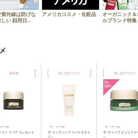
で紫外線は防げな
アメリカコスメ・化粧品
オーガニック＆
しい 顔用日...
ルブランド特集
メ
美容液
洗い流すマスク
洗い流すマスク
2
%
OFF
メール
ラ・メール
ラ・メール
イト リペア コンセント
ザ･インテンシブ リバイタライ
ザ･ディープ ピュリファ
ジ...
...