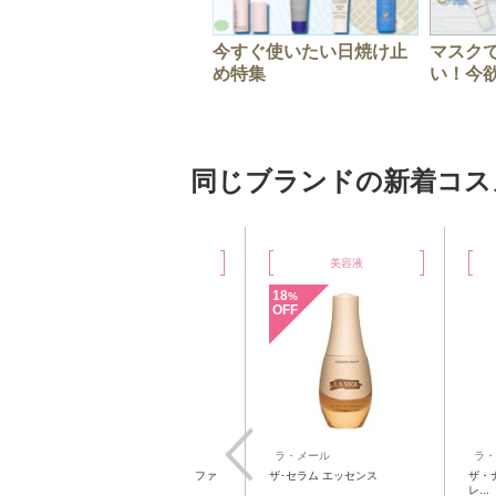
今すぐ使いたい日焼け止
マスク
め特集
い！今欲
同じブランドの新着コス
洗い流すマスク
美容液
18
%
OFF
ラ・メール
ラ・メール
ラ・
ファ
ザ・モイスチャーリフト ファ
ザ･セラム エッセンス
ザ・ナ
ーミ...
レ...