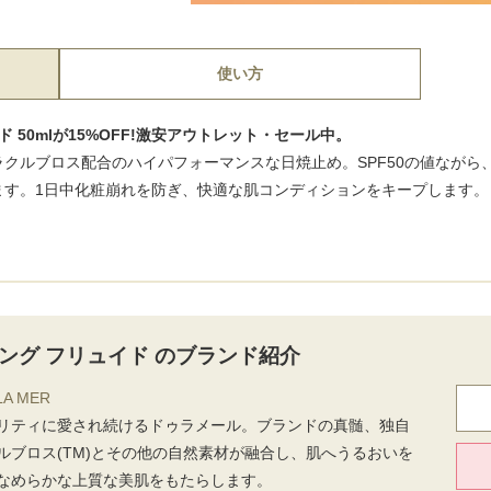
使い方
イド 50mlが15%OFF!激安アウトレット・セール中。
クルブロス配合のハイパフォーマンスな日焼止め。SPF50の値ながら
ます。1日中化粧崩れを防ぎ、快適な肌コンディションをキープします。
ティング フリュイド のブランド紹介
A MER
リティに愛され続けるドゥラメール。ブランドの真髄、独自
ルブロス(TM)とその他の自然素材が融合し、肌へうるおいを
なめらかな上質な美肌をもたらします。