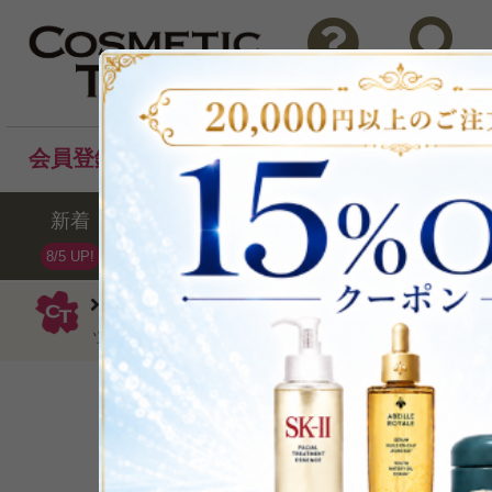
問い合わせ
検索
会員登録後のお買い物でポイントプレゼント！
新着
セール
ランキング
ブラ
8/5 UP!
クリニーク
口紅
クリニーク ポップ 
ップ サテン3.9g/0.13oz.
ポップに弾ける鮮やか
P可
残り1点