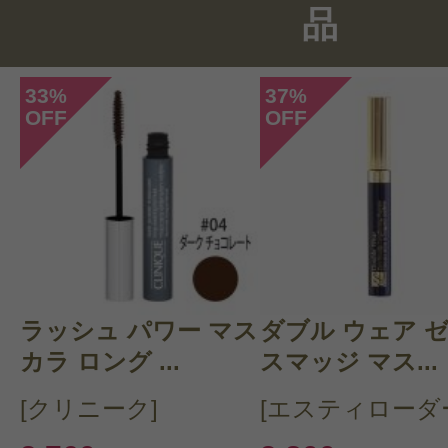
品
33
37
%
%
OFF
OFF
このコスメのレビューを書いて
クチコミを投稿する
ラッシュ パワー マス
CT 会員様は、
マイページの「購
ダブル ウェア 
カラ ロング ...
スマッジ マス...
らクチコミ投稿すると1 商品につ
[クリニーク]
[エスティローダ
ントプレゼント！