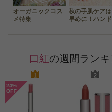
オーガニックコス
秋の手肌ケアは
メ特集
早めに！ハンド.
口紅
の週間ランキ
1
2
24
%
OFF