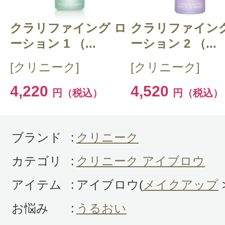
クラリファイング ロ
CT 会員様は、
マイページの「購
クラリファイング
ーション 1 （...
ーション 2 （...
らクチコミ投稿すると1 商品につ
[クリニーク]
[クリニーク]
ントプレゼント！
4,220
4,520
円（税込）
円（税込）
ブランド
:
クリニーク
カテゴリ
:
クリニーク アイブロウ
アイテム
:
アイブロウ(
メイクアップ
お悩み
:
うるおい