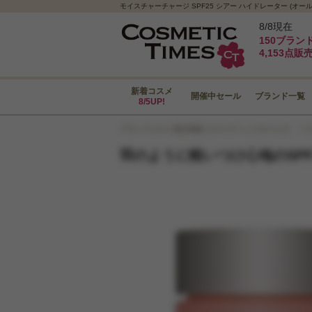
モイスチャーチャージ SPF25 シアー ハイドレーター (オ
8/8現在
150ブラン
4,153点販
新着コスメ
開催中セール
ブランド一覧
8/5UP!
ブランドコスメ激安通販 コスメティックタイムズ
＞
羽のように軽いつけ心地のSPF