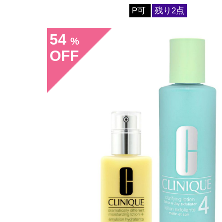
P可
残り2点
54
%
OFF