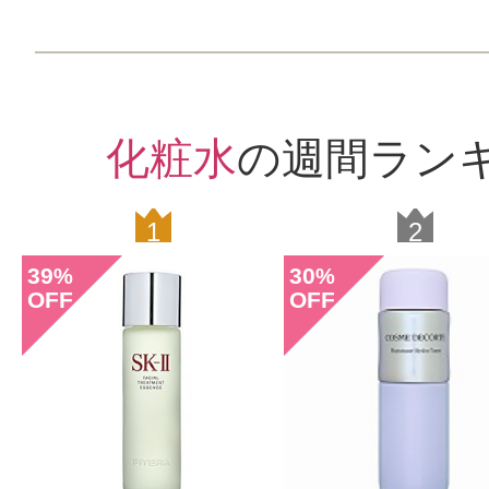
化粧水
の週間ラン
1
2
39
30
%
%
OFF
OFF