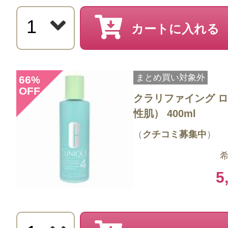
チャライジング ローション プラス
カートに入れる
乳液というとベタベタする物が多い
ベタベタ感が少ないのにしっかり保
優秀な乳液です。
まとめ買い対象外
66
%
OFF
クラリファイング ロ
性肌） 400ml
（
クチコミ募集中
）
希
投稿日：2025年10月1
5
みなみ 様
／30代前半
感じた効能：うるおい/低刺激・敏感肌