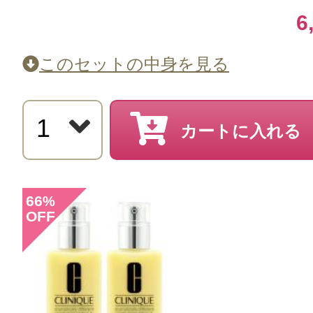
ナオコ 様
／30代後半
6
感じた効能：うるおい/顔のテカリ/
このセットの中身を見る
マンス
購入品：ドラマティカリー ディファ
カートに入れる
チャライジング ローション プラス
コスパが良いのと、肌トラブルもな
のでリピートしています。サラッと
66
%
OFF
で化粧前もベタつかず、重宝してい
の人はこの後にしっかりクリームを
りないかもしれません。