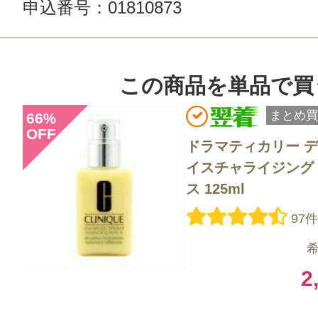
申込番号：01810873
この商品のクチコミ
この商品を単品で買
54件のレビュー
まとめ買
66
%
OFF
総合評価：
4.3点
ドラマティカリー デ
イスチャライジング 
ス 125ml
投稿日：2026年07月1
97
Jack 様
／50代後半
希
感じた効能：うるおい/低刺激・敏感
2
購入品：ドラマティカリー ディファ