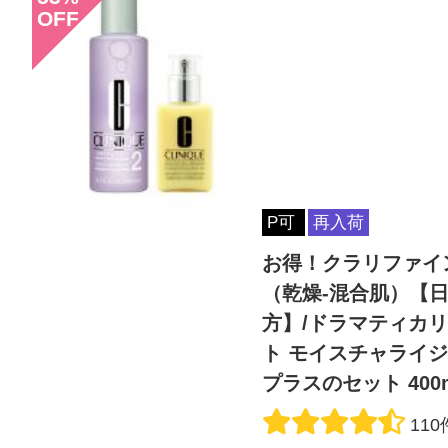
OFF
P可
再入荷
お得！クラリファイン
（乾燥-混合肌）【
方】/ドラマティカリ
ト モイスチャライジ
プラスのセット 400m
110