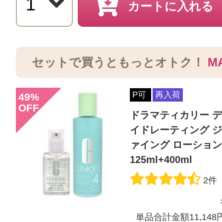
ォーマンス
カートに入れる
購入品：ドラマティカリー ディファ
チャライジング ローション プラス
セットで買うともっとオトク！
M
まだ使用して３日目ですが、さっぱ
いきや、塗った後につっぱり感がな
P可
再入荷
49
%
ります。朝起きた時の肌質が少し違
OFF
ドラマティカリー デ
す！
イドレーティング 
ァイング ローション
125ml+400ml
2件
投稿日：2024年06月2
単品合計金額11,148