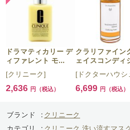
このコスメのレビューを書いて
クチコミを投稿する
ドラマティカリー デ
CT 会員様は、
マイページの「購
クラリファイング
ィファレント モ...
ェイスコンディシ.
らクチコミ投稿すると1 商品につ
[クリニーク]
[ドクターハウシ
ントプレゼント！
2,636
6,699
円（税込）
円（税込）
ブランド
:
クリニーク
カテゴリ
:
クリニーク 洗い流すマス