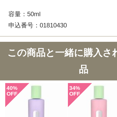
容量：50ml
申込番号：01810430
この商品のクチコミ
この商品と一緒に購入さ
21件のレビュー
品
総合評価：
4.5点
40
34
%
%
OFF
OFF
投稿日：2026年07月1
Jack 様
／50代後半