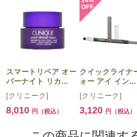
%
OFF
投稿日：2023年04月1
わか 様
／30代後半
感じた効能：顔のテカリ
スマートリペア オー
クイックライナー
購入品：ドラマティカリー ディファ
バーナイト リカ...
ォー アイ イン...
チャライジング ジェル
[クリニーク]
[クリニーク]
ずっと百貨店で気になっていました
8,010
3,120
円（税込）
円（税込）
ここまで安いと失敗してもいいかな
したが、めちゃくちゃよかった！
この商品に関連す
ピタっと顔にくっつくようなかんじでし