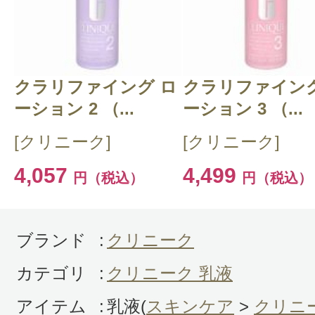
感じた効能：うるおい/低刺激・敏感
購入品：ドラマティカリー ディファ
チャライジング ジェル
クラリファイング ロ
クラリファイング
いつもは同じシリーズの乳液を使っ
ーション 2 （...
ーション 3 （...
梅雨くらいからだんだんお風呂上が
[クリニーク]
[クリニーク]
てくる時期になると、こちらのジェ
4,057
4,499
円（税込）
円（税込）
うようにしています。
ブランド
:
クリニーク
カテゴリ
:
クリニーク 乳液
アイテム
:
乳液(
スキンケア
>
クリニ
投稿日：2023年06月2