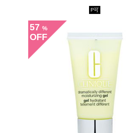
P可
57
%
OFF