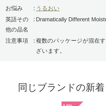
お悩み
:
うるおい
さあや 様
／30代後半
英語その
:
Dramatically Different Moist
感じた効能：うるおい/毛穴/ニキビ/
他の品名
購入品：ドラマティカリー ディファ
チャライジング ジェル
注意事項
:
複数のパッケージが混在す
ざいます。
以前使っており、他の乳液に浮気し
きました。
クリニークなので無駄な匂いはなく
ヨンっぽい匂いに感じましたが
同じブランドの新着
使用感は間違いないです^ ^
14