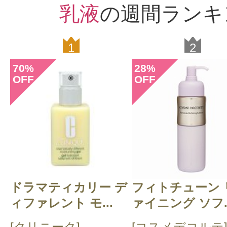
乳液
の週間ランキ
CT会員様は、
マイページの「購
らクチコミ投稿すると1 商品につき
1
2
ントプレゼント！
70
28
%
%
OFF
OFF
ドラマティカリー デ
フィトチューン 
ィファレント モ...
ァイニング ソフ..
[クリニーク]
[コスメデコルテ