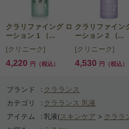
クチコミを投稿する
クラリファイング ロ
CT 会員様は、
マイページの「購
クラリファイング
ーション 1 （...
ーション 2 （...
らクチコミ投稿すると1 商品につ
[クリニーク]
[クリニーク]
ントプレゼント！
4,220
4,530
円（税込）
円（税込）
ブランド
:
クラランス
カテゴリ
:
クラランス 乳液
アイテム
:
乳液(
スキンケア
>
クララ