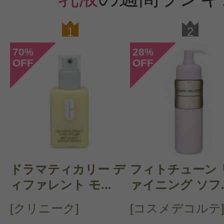
1
2
70
28
%
%
OFF
OFF
ドラマティカリー デ
フィトチューン 
ィファレント モ...
ァイニング ソフ..
[クリニーク]
[コスメデコルテ