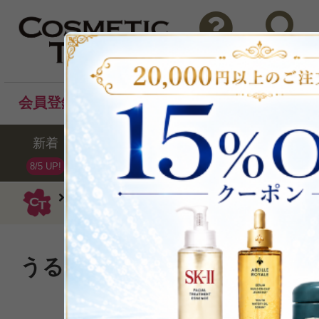
問い合わせ
検索
会員登録後のお買い物でポイントプレゼント！
新着
セール
ランキング
ブラ
8/5 UP!
クラランス
乳液
アクティヴEG ジェル5
うるおいを与え、くすみを感
ある肌へ！