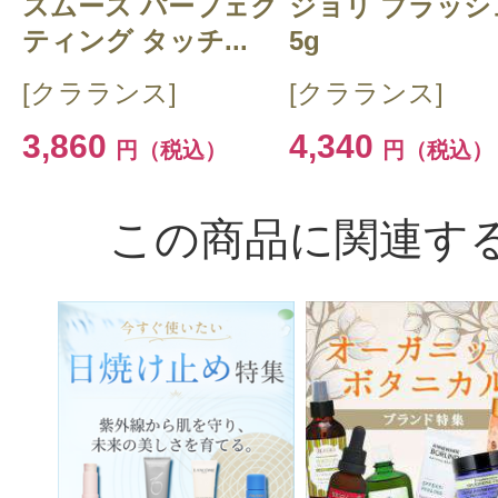
スムース パーフェク
ジョリ ブラッシ
のを使っていましたが切らしてしま
ティング タッチ...
5g
にオーダーしましたが今までで１番
[クラランス]
[クラランス]
っと早く使えば良かった。薔薇の香
3,860
4,340
ストが顔をフワッと包みこんでその
円（税込）
円（税込）
としっかりメイクがフィットします
与えてくれて私の場合は夕方までメ
この商品に関連す
くても大丈夫です。化粧ポーチを持
り荷物が減りました
役