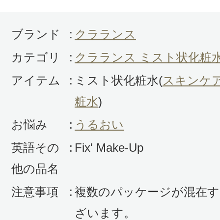
ブランド
:
クラランス
カテゴリ
:
クラランス ミスト状化粧
投稿日：2025年03月2
アイテム
:
ミスト状化粧水(
スキンケ
おかーまん 様
／40代
粧水
)
感じた効能：うるおい/低刺激・敏感肌
お悩み
:
うるおい
ォーマンス
英語その
:
Fix' Make-Up
購入品：フィックス メイクアップ
他の品名
旧商品にも満足していましたが、リ
注意事項
:
複数のパッケージが混在す
て更に顔にフィットしてくれて、乾
ざいます。
くれているのが分かります。ミスト