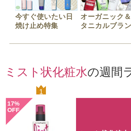
すべての104件のクチコミを
今すぐ使いたい日
オーガニック
焼け止め特集
タニカルブラン.
このコスメのレビューを書いて
クチコミを投稿する
ミスト状化粧水
の週間
1
0
CT会員様は、
マイページの「購
17
%
らクチコミ投稿すると1 商品につき
OFF
ントプレゼント！