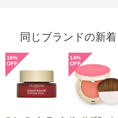
かく出てくれればとも感じますが、
入できるので星マイナスは無しです
同じブランドの新着
16
14
%
%
OFF
OFF
投稿日：2025年03月2
みい 様
／50代後半
感じた効能：うるおい/毛穴/顔のテカ
購入品：フィックス メイクアップ
メイクの仕上げに使うミストです。