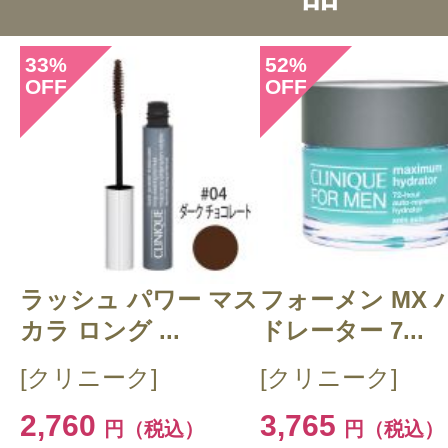
総合評価：
4.6点
33
52
%
%
OFF
OFF
投稿日：2026年05月2
くーちゃん 様
／60代
感じた効能：低刺激・敏感肌
購入品：フィックス メイクアップ
クラランスのミストはリピート商品
ラッシュ パワー マス
フォーメン MX 
ンスも敏感肌の私でも大丈夫の商品
カラ ロング ...
ドレーター 7...
売り切れてましたので今回購入でき
[クリニーク]
[クリニーク]
す。
2,760
3,765
円（税込）
円（税込）