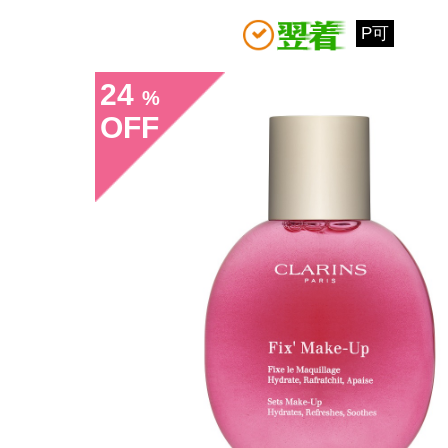
P可
24
%
OFF