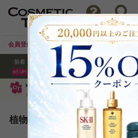
問い合わせ
検索
会員登録後のお買い物でポイントプレゼント！
新着
セール
ランキング
ブラ
8/5 UP!
クラランス
ボディクリーム
オー 
ォーティング シルキー ボディクリーム 200m
植物由来保湿スキンケア成分
与えるボディクリー