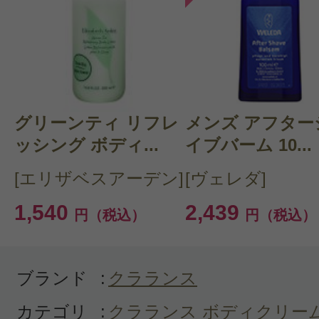
このコスメのレビューを書いて
クチコミを投稿する
グリーンティ リフレ
CT 会員様は、
マイページの「購
メンズ アフター
ッシング ボディ...
イブバーム 10...
らクチコミ投稿すると1 商品につ
[エリザベスアーデン]
[ヴェレダ]
ントプレゼント！
1,540
2,439
円（税込）
円（税込）
ブランド
:
クラランス
カテゴリ
:
クラランス ボディクリー