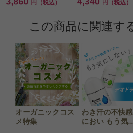
3,860
4,340
円（税込）
円（税込）
この商品に関連す
オーガニックコス
わき汗の不快感
メ特集
におい もう気..