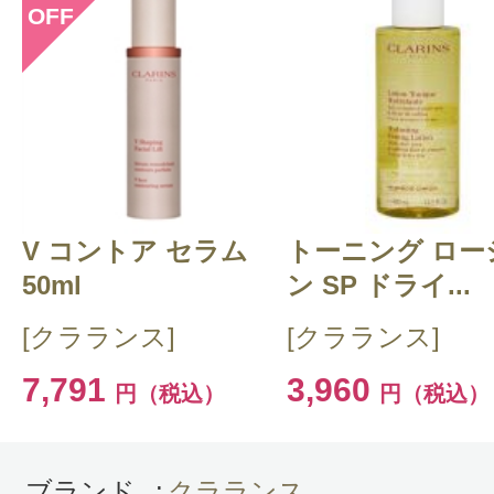
OFF
このコスメのレビューを書いて
クチコミを投稿する
V コントア セラム
CT 会員様は、
マイページの「購
トーニング ロー
50ml
ン SP ドライ...
らクチコミ投稿すると1 商品につ
[クラランス]
[クラランス]
ントプレゼント！
7,791
3,960
円（税込）
円（税込）
ブランド
:
クラランス