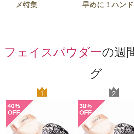
メ特集
早めに！ハンド.
フェイスパウダー
の週
グ
1
2
40
38
%
%
OFF
OFF