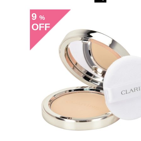
9
%
OFF