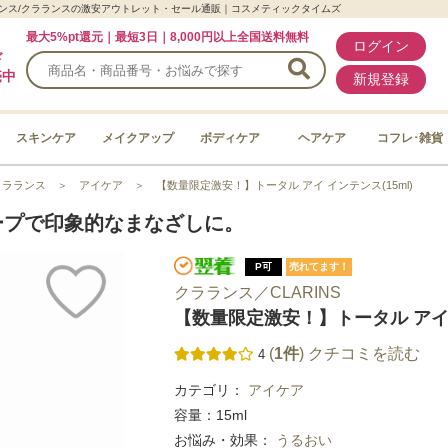
クラランス/クラランスの激安アウトレット・セール通販｜コスメティックタイムズ
最大5%pt還元｜最短3日｜8,000円以上全国送料無料
ログイン
ド
売中
新規登録
スキンケア
メイクアップ
ボディケア
ヘアケア
コフレ･雑貨
クラランス
＞
アイケア
＞
【数量限定激安！】トータル アイ インテンス(15ml)
ープで印象的なまなざしに。
P可
売れてます！
クラランス／CLARINS
【数量限定激安！】トータル アイ 
(
1件
) クチコミを読む
4
カテゴリ：
アイケア
容量：15ml
お悩み・効果：
うるおい