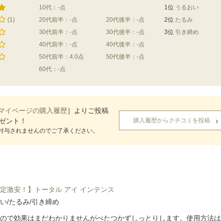
10代：-点
1位
うるおい
(1)
20代前半：-点
20代後半：-点
2位
たるみ
30代前半：-点
30代後半：-点
3位
引き締め
40代前半：-点
40代後半：-点
50代前半：4.0点
50代後半：-点
60代：-点
マイページの購入履歴
］よりご投稿
レゼント！
購入履歴からクチコミを投稿
付与されませんのでご了承ください。
定激安！】トータル アイ インテンス
い/たるみ/引き締め
ので効果はまだわかりませんがべたつかずしっとりします。使用方法は