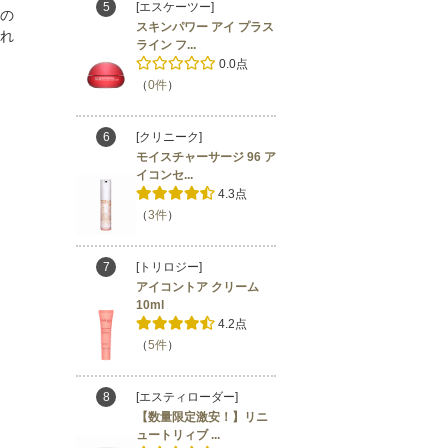
5
[エスケーツー]
の
スキンパワー アイ プラス
れ
ライン フ...
0.0点
（
0件
）
6
[クリニーク]
モイスチャーサージ 96 ア
イコンセ...
4.3点
（
3件
）
7
[トリロジー]
アイコントア クリーム
10ml
4.2点
（
5件
）
8
[エスティローダー]
【数量限定激安！】リニ
ュートリィブ ...