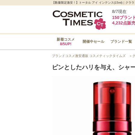
【数量限定激安！】トータル アイ インテンス(15ml)｜
8/7現在
150ブラン
4,232点販
新着コスメ
開催中セール
ブランド一覧
8/5UP!
ブランドコスメ激安通販 コスメティックタイムズ
＞
ピンとしたハリを与え、シャ