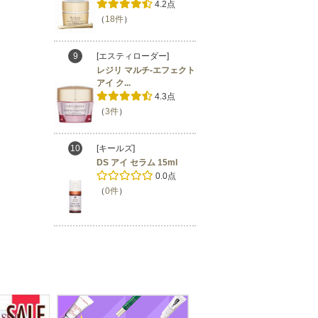
4.2点
（
18件
）
9
[エスティローダー]
レジリ マルチ-エフェクト
アイ ク...
4.3点
（
3件
）
10
[キールズ]
DS アイ セラム 15ml
0.0点
（
0件
）