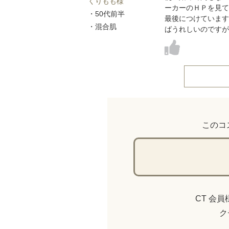
くりもも様
ーカーのＨＰを見て
・50代前半
最後につけています
・混合肌
ばうれしいのですが
このコ
CT 会
ク