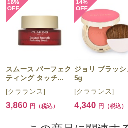
16
14
%
%
OFF
OFF
感じた効能：角質ケア(ボディ)/痩身
ボディライン
購入品：ボディ フィット
もちろん、なるだけで効果があると
が。
スムース パーフェク
ジョリ ブラッシ
どうせ、何かテクスチャーを使うと
ティング タッチ...
5g
これがベストだと思います。
[クラランス]
[クラランス]
3,860
4,340
円（税込）
円（税込）