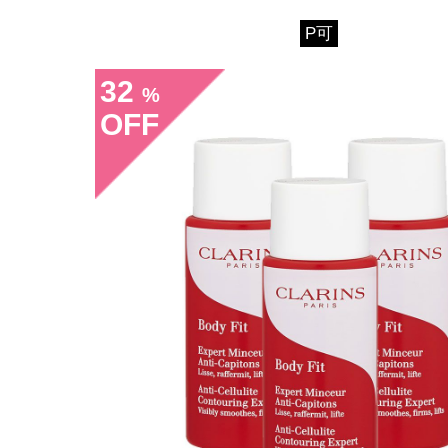
P可
32
%
OFF