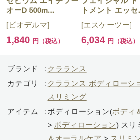
セビウム エイチツー
フェイシャル ト
やっぱり夏はこれが最高ですね。お
オーD 500m...
トメント エッセ..
使用すれば体さっぱり。翌日スッキ
[ビオデルマ]
[エスケーツー]
ヒップまでこれでもかと持ち上げる
1,840
6,034
円（税込）
円（税込）
かりとマッサージをした翌朝は気持
ンが上がった気がします。
ブランド
:
クラランス
カテゴリ
:
クラランス ボディローシ
スリミング
アイテム
:
ボディローション(
ボディ
投稿日：2024年03月0
>
ボディローション
) スリ
購入者 様
／40代前半
＆オーラルケア
>
スリミ