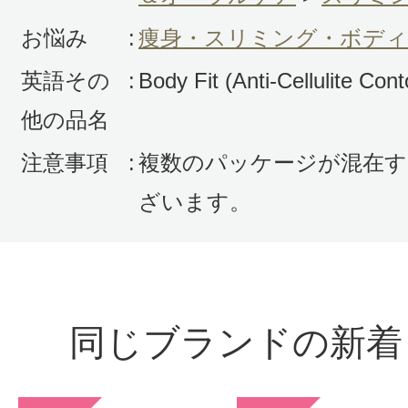
感じた効能：痩身・スリミング・ボ
お悩み
:
痩身・スリミング・ボデ
購入品：ボディ フィット
英語その
:
Body Fit (Anti-Cellulite Con
もう何本目かのリピートです。習慣
他の品名
て、マッサージしないと気が済まな
すが、特に脚の付け根、お尻をほぐ
注意事項
:
複数のパッケージが混在す
います。これからも使い続けます。
ざいます。
同じブランドの新着
投稿日：2023年10月2
タコ 様
／50代後半