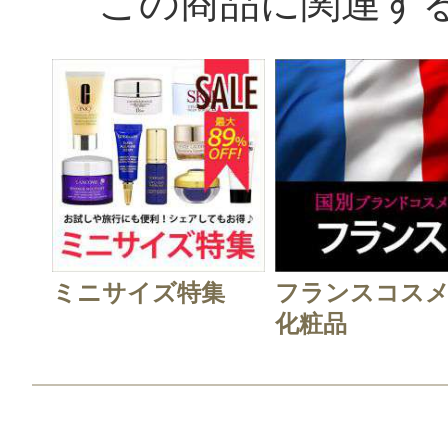
この商品に関連す
すべての48件のクチコミを見
このコスメのレビューを書いて
クチコミを投稿する
ミニサイズ特集
フランスコス
CT会員様は、
マイページの「購
化粧品
らクチコミ投稿すると1 商品につき
ントプレゼント！