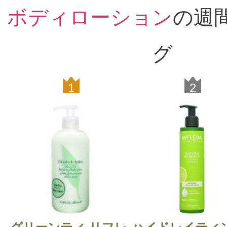
ボディローション
の週
グ
1
2