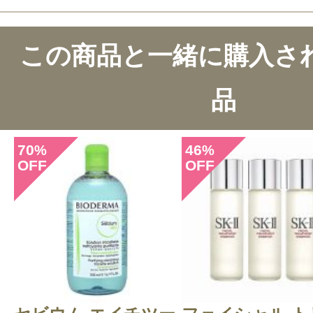
この商品のクチコミ
この商品と一緒に購入さ
48件のレビュー
品
総合評価：
4.4点
70
46
%
%
OFF
OFF
投稿日：2024年09月1
心は20代 様
／40代後
感じた効能：乾燥(ボディ)/老廃物の排
身・スリミング・ボディライン
購入品：ボディ フィット