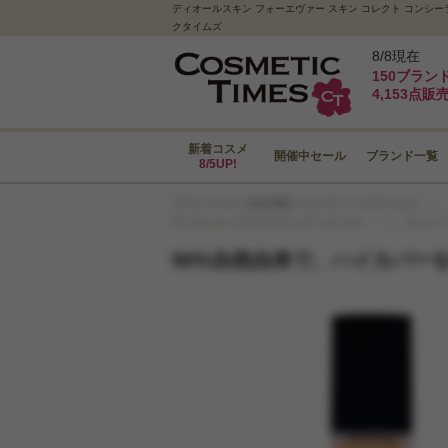
ディオールスキン フォーエヴァー スキン コレクト コンシー
クタイムズ
8/8現在
150ブラン
4,153点販
新着コスメ
開催中セール
ブランド一覧
8/5UP!
ブランドコスメ激安通販 コスメティックタイムズ
＞
ディオール（クリスチャンディオール）
＞
コンシー
96%自然由来で、ハイカバー