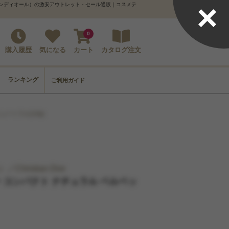
×
スチャンディオール）の激安アウトレット・セール通販｜コスメテ
0
購入履歴
気になる
カート
カタログ注文
ランキング
ご利用ガイド
ートラル)(10g)
istian Dior
 コンパクト ナチュラル ベルベッ