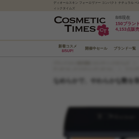
ディオールスキン フォーエヴァー コンパクト ナチュラル ベ
ィックタイムズ
8/8現在
150ブラン
4,153点販
新着コスメ
開催中セール
ブランド一覧
8/5UP!
ブランドコスメ激安通販 コスメティックタイムズ
＞
ディオール（クリスチャンディオール）
＞
ファンデ
なめらかで、やわらかな艶を