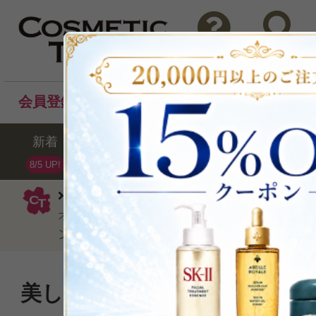
問い合わせ
検索
会員登録後のお買い物でポイントプレゼント！
新着
セール
ランキング
ブラ
8/5 UP!
ディオール（クリスチャンディオール）
オールショウ スルシィル プードル ウォー
ンド1.19g
美しく眉を際立たせ、ナチュ