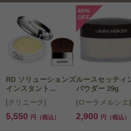
40
%
OFF
このコスメのレビューを書いて
クチコミを投稿する
RD ソリューションズ
CT 会員様は、
マイページの「購
ルースセッティ
インスタント...
パウダー 29g
らクチコミ投稿すると1 商品につ
[クリニーク]
[ローラメルシエ]
ントプレゼント！
5,550
2,900
円（税込）
円（税込）