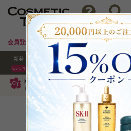
問い合わせ
検索
会員登録後のお買い物でポイントプレゼント！
新着
セール
ランキング
ブラ
8/5 UP!
ビオテルム
ボディソープ・石鹸
オ
リバイタライジング シャワージェル200ml
髪と肌に活力を！
P可