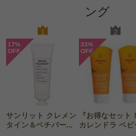
ング
1
2
17
33
%
%
OFF
OFF
サンリット クレメン
『お得なセット
タイン＆ベチバー...
カレンドラ ベビー