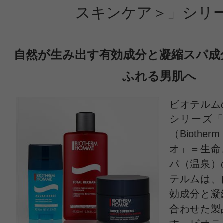
スキンケア＞」シリ
自然が生み出す有効成分と凝縮スパ成
ふれる男肌へ
ビオテルム
シリーズ「
（Biother
オ」＝生命
パ（温泉）
テルムは、
効成分と凝
合わせた製