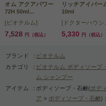
オム アクアパワー
CT 会員様は、
マイページの「購
リッチアイバー
72H 50ml...
10ml
らクチコミ投稿すると1 商品につ
[ビオテルム]
[ドクターハウシ
ントプレゼント！
7,528
5,330
円（税込）
円（税込）
ブランド
:
ビオテルム
カテゴリ
:
ビオテルム ボディソープ
ム シャンプー
アイテム
:
ボディソープ・石鹸(
ボデ
ア
>
ボディソープ・石鹸
)