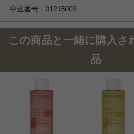
申込番号：01215003
この商品のクチコミ
この商品と一緒に購入さ
2件のレビュー
品
総合評価：
4.5点
投稿日：2021年12月2
みみ 様
／50代前半
感じた効能：乾燥(ボディ)/べたつかな
ラックス