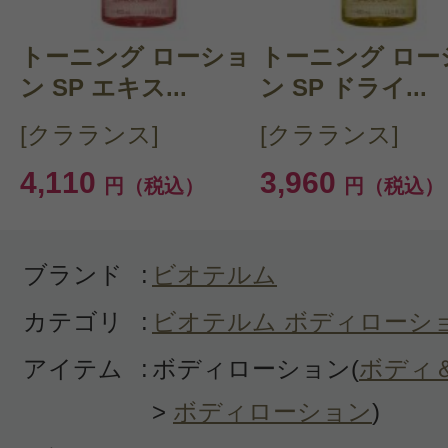
購入品：レ コーポレル アンチドライ
トーニング ローショ
トーニング ロー
ルク シトラスエッセンス
ン SP エキス...
ン SP ドライ...
ポンプ式で使いやすく、柔らかくて
[クラランス]
[クラランス]
リームです。甘くて爽やかなオレン
4,110
3,960
円（税込）
円（税込）
で、お風呂上がりに癒されます。つ
ますが、しばらく経つと匂いが消え
邪魔にならないのも好ポイントです
ブランド
:
ビオテルム
ランスのボームコールシュペールイ
カテゴリ
:
ビオテルム ボディローシ
っていて、そちらの保湿効果が物凄
アイテム
:
ボディローション(
ボディ
初めは物足りないかな？と思ってい
毎日使っているとクラランスには劣
>
ボディローション
)
かり潤ってきたので良かったです。