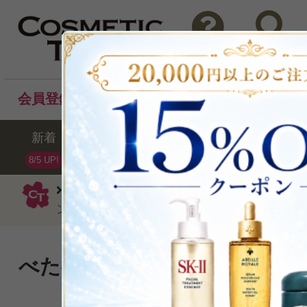
問い合わせ
検索
会員登録後のお買い物でポイントプレゼント！
新着
セール
ランキング
ブラ
8/5 UP!
ビオテルム
ボディローション
レ 
ング ボディミルク シトラスエッセンス400ml
べたべたせず、さらりと肌に
ミルク。